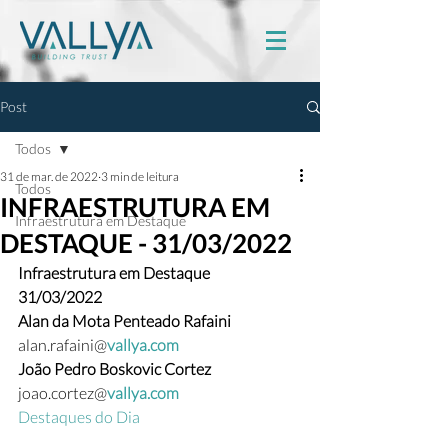
Post
Todos
31 de mar. de 2022
3 min de leitura
Todos
INFRAESTRUTURA EM
Infraestrutura em Destaque
DESTAQUE - 31/03/2022
Infraestrutura em Destaque
31/03/2022
Alan da Mota Penteado Rafaini  
alan.rafaini@
vallya.com
João Pedro Boskovic Cortez  
joao.cortez@
vallya.com
Destaques do Dia