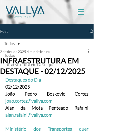
Post
Todos
2 de dez. de 2025
4 min de leitura
Todos
INFRAESTRUTURA EM
Infraestrutura em Destaque
DESTAQUE - 02/12/2025
Destaques do Dia
02/12/2025
João Pedro Boskovic Cortez
joao.cortez@vallya.com
Alan da Mota Penteado Rafaini 
alan.rafaini@vallya.com
Ministério dos Transportes quer 