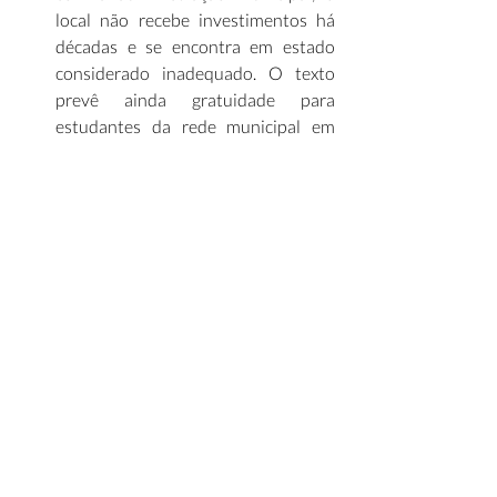
local não recebe investimentos há 
décadas e se encontra em estado 
considerado inadequado. O texto 
prevê ainda gratuidade para 
estudantes da rede municipal em 
visitas pedagógicas e para 
instituições sem fins lucrativos 
sediadas no município. (
Correio da 
Manhã
) 
Painel Infra Mensal