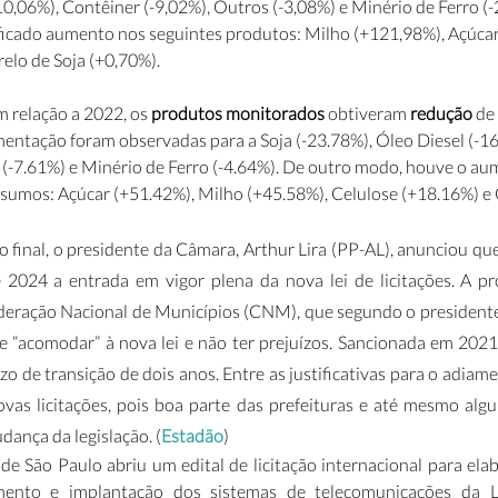
-10,06%), Contêiner (-9,02%), Outros (-3,08%) e Minério de Ferro (-
tificado aumento nos seguintes produtos: Milho (+121,98%), Açúcar
elo de Soja (+0,70%).
 relação a 2022, os
 produtos monitorados
 obtiveram
 redução
 de
entação foram observadas para a Soja (-23.78%), Óleo Diesel (-16
r (-7.61%) e Minério de Ferro (-4.64%). De outro modo, houve o au
umos: Açúcar (+51.42%), Milho (+45.58%), Celulose (+18.16%) e 
 final, o presidente da Câmara, Arthur Lira (PP-AL), anunciou qu
 2024 a entrada em vigor plena da nova lei de licitações. A pro
ração Nacional de Municípios (CNM), que segundo o presidente,
 “acomodar” à nova lei e não ter prejuízos. Sancionada em 2021, a
o de transição de dois anos. Entre as justificativas para o adiamen
ovas licitações, pois boa parte das prefeituras e até mesmo algu
ança da legislação. (
Estadão
)
de São Paulo abriu um edital de licitação internacional para ela
imento e implantação dos sistemas de telecomunicações da 