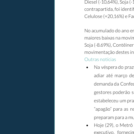
Diesel (-10,64%), Soja (
contrapartida, foi iden
Celulose (+20,16%) e Far
No acumulado do ano em
maiores baixas na movim
Soja (-8.69%), Contêine
movimentação destes ins
Outras notícias
Na véspera do prazo
adiar até março de
demanda da Confede
gestores poderão se
estabeleceu um praz
“apagão” para as n
preparam para a mud
Hoje (29), o Metrô 
executivo, fornec