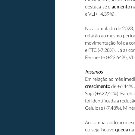
destaca-se o 
aumento
 n
e VLI (+4,39%).
No acumulado de 2023, 
relação ao mesmo períod
movimentação foi da con
e FTC (-7.28%).  Já as 
Ferroeste (+23.64%), VL
Insumos
Em relação ao mês imedi
crescimento
 de +6,44%.
Soja (+622,40%), Farelo
foi identificada a reduç
Celulose (-7,48%), Minér
Ao comparando ao mesmo 
ou seja, houve 
queda
 na