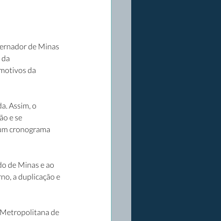
ernador de Minas 
 da 
 motivos da 
. Assim, o  
ão e se 
 um cronograma 
do de Minas e ao 
no, a duplicação e 
 Metropolitana de 