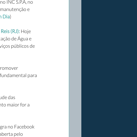
no INC S.P.A, no 
, manutenção e 
m Dia
)
eis (RJ): 
Hoje 
tação de Água e 
iços públicos de 
promover 
é fundamental para 
ude das 
to maior for a 
ngra no Facebook 
aberta pelo 