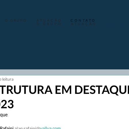
O GRUPO
ATUAÇÃO
CONTATO
O GRUPO
ATUAÇÃO
MÍDIA
e leitura
TRUTURA EM DESTAQUE
023
aque
afaini 
alan.rafaini@
vallya.com