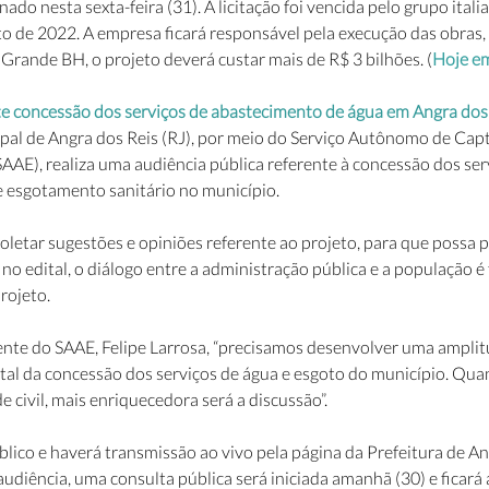
ado nesta sexta-feira (31). A licitação foi vencida pelo grupo italia
sto de 2022. A empresa ficará responsável pela execução das obras
Grande BH, o projeto deverá custar mais de R$ 3 bilhões. (
Hoje e
te concessão dos serviços de abastecimento de água em Angra dos R
cipal de Angra dos Reis (RJ), por meio do Serviço Autônomo de Cap
AE), realiza uma audiência pública referente à concessão dos serv
 esgotamento sanitário no município. 
oletar sugestões e opiniões referente ao projeto, para que possa 
no edital, o diálogo entre a administração pública e a população 
rojeto.
nte do SAAE, Felipe Larrosa, “precisamos desenvolver uma amplit
tal da concessão dos serviços de água e esgoto do município. Quan
e civil, mais enriquecedora será a discussão”.
blico e haverá transmissão ao vivo pela página da Prefeitura de A
 audiência, uma consulta pública será iniciada amanhã (30) e ficará 