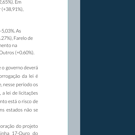
2,65%). Em 
 (+38,91%), 
 -5,03%. As 
.27%), Farelo de 
mento na 
Outros (+0.60%).
e o governo deverá 
rrogação da lei é 
 nesse período os 
 lei de licitações 
to está o risco de 
ns estados não se 
boração do projeto 
Linha 17-Ouro do 