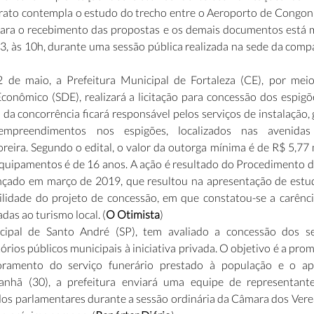
rato contempla o estudo do trecho entre o Aeroporto de Congonh
para o recebimento das propostas e os demais documentos está m
3, às 10h, durante uma sessão pública realizada na sede da compa
 de maio, a Prefeitura Municipal de Fortaleza (CE), por meio 
onômico (SDE), realizará a licitação para concessão dos espigõe
a concorrência ficará responsável pelos serviços de instalação, 
mpreendimentos nos espigões, localizados nas avenidas
ira. Segundo o edital, o valor da outorga mínima é de R$ 5,77 mi
quipamentos é de 16 anos. A ação é resultado do Procedimento d
ançado em março de 2019, que resultou na apresentação de estud
bilidade do projeto de concessão, em que constatou-se a carênci
das ao turismo local. (
O Otimista
)
cipal de Santo André (SP), tem avaliado a concessão dos serv
órios públicos municipais à iniciativa privada. O objetivo é a pro
moramento do serviço funerário prestado à população e o ap
anhã (30), a prefeitura enviará uma equipe de representantes
dos parlamentares durante a sessão ordinária da Câmara dos Verea