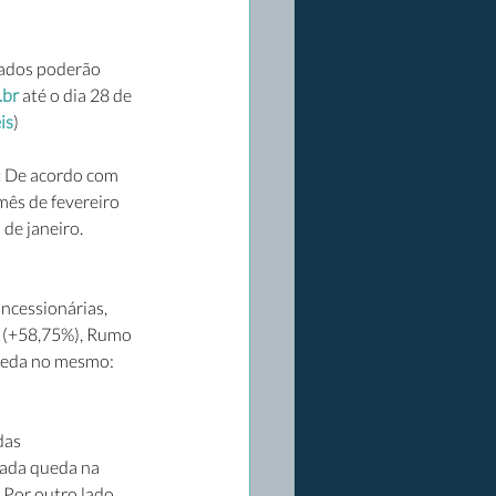
sados poderão 
.br
 até o dia 28 de 
is
)
 
De acordo com 
mês de fevereiro 
de janeiro. 
ncessionárias, 
I (+58,75%), Rumo 
ueda no mesmo: 
das 
cada queda na 
Por outro lado, 