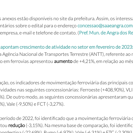
s anexos estão disponíveis no site da prefeitura. Assim, os interes
tários sobre o edital para o endereço 
concessao@saaeangra.com
empresa, e-mail e telefone de contato. (
Pref. Mun. de Angra dos Re
s apontam crescimento de atividade no setor em fevereiro de 2023:
 Agência Nacional de Transportes Terrestre (ANTT), referente ao 
o em ferrovias apresentou 
aumento
 de +4,21%, em relação ao mês 
o, os indicadores de movimentação ferroviária das principais co
idades nas seguintes concessionárias: Ferroeste (+408,90%), VL
%). De outro modo, as seguintes concessionárias apresentaram q
), Vale (-9,50%) e FCT (-3,27%).
ríodo de 2022, foi identificado que a movimentação ferroviária 
tou 
redução
 (-3,15%). Na mesma base de comparação, foi identifi
rdestina (-22,69%), Rumo (-6,97%), Vale (-6,31%) e FTC (-2,30%). 