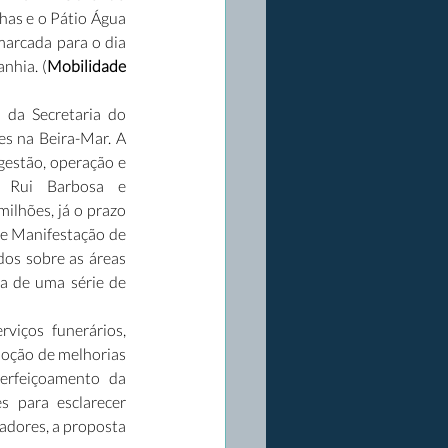
as e o Pátio Água 
arcada para o dia 
nhia. (
Mobilidade 
da Secretaria do 
s na Beira-Mar. A 
gestão, operação e 
 Rui Barbosa e 
lhões, já o prazo 
e Manifestação de 
os sobre as áreas 
a de uma série de 
iços funerários, 
moção de melhorias 
erfeiçoamento da 
 para esclarecer 
dores, a proposta 