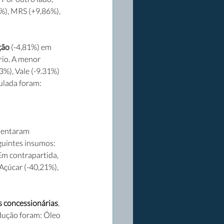
%), MRS (+9,86%), 
ção
 (-4,81%) em 
io. A menor 
%), Vale (-9.31%) 
lada foram: 
sentaram 
guintes insumos: 
Em contrapartida, 
Açúcar (-40,21%), 
 concessionárias
, 
dução foram: Óleo 