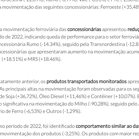
a movimentação das seguintes concessionárias: Ferroeste (+35,48
a movimentação ferroviária das
 concessionárias
 apresentou 
redu
o de 2022, indicando queda de performance para o setor ferroviár
cessionária Rumo (-14.34%), seguido pela Transnordestina (-12.83
concessionárias que apresentaram aumento na movimentação acumu
I (+18.51%) e MRS (+18.46%).
atamente anterior, os 
produtos transportados monitorados
 apre
 As principais altas na movimentação foram observadas para os se
 de Soja (+36,72%), Óleo Diesel (+11,46%) e Contêiner (+10,07%). 
ão significativa na movimentação do Milho (-90,28%), seguido pelo 
io de Ferro (-6,53%) e Outros (-1,29%).
período de 2022, foi identificado 
comportamento similar ao das
 movimentação dos produtos (-3,25%). Os produtos com maior re