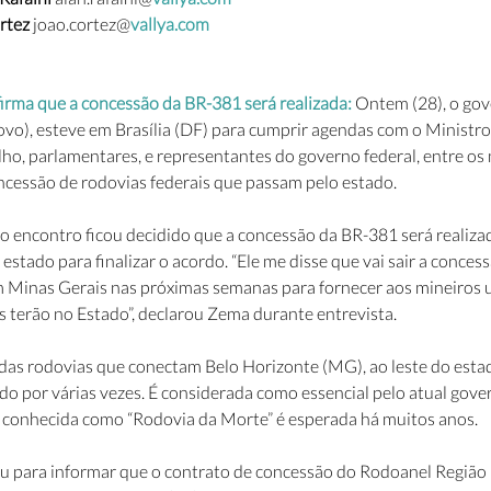
rtez 
joao.cortez@
vallya.com
rma que a concessão da BR-381 será realizada: 
Ontem (28), o gov
o), esteve em Brasília (DF) para cumprir agendas com o Ministro
lho, parlamentares, e representantes do governo federal, entre os
oncessão de rodovias federais que passam pelo estado.
 encontro ficou decidido que a concessão da BR-381 será realizada
 estado para finalizar o acordo. “Ele me disse que vai sair a concess
 Minas Gerais nas próximas semanas para fornecer aos mineiros
s terão no Estado”, declarou Zema durante entrevista.
 das rodovias que conectam Belo Horizonte (MG), ao leste do esta
iado por várias vezes. É considerada como essencial pelo atual gover
a, conhecida como “Rodovia da Morte” é esperada há muitos anos.
u para informar que o contrato de concessão do Rodoanel Região