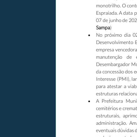
monotrilho. O cont
Espraiada. A data 
07 de junho de 202
Sampa
)
No próximo dia 02
Desenvolvimento Ec
empresa vencedora d
manutenção de e
Desembargador More
da concessão dos e
Interesse (PMI), l
para atestar a via
estruturas relaciona
A Prefeitura Muni
cemitérios e cremat
estruturais, apri
administração. Am
eventuais dúvidas 