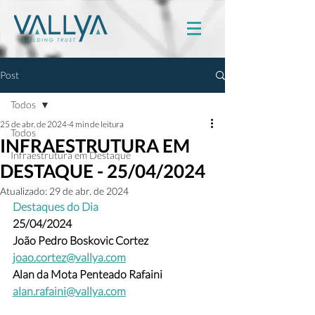
Post
Todos
25 de abr. de 2024
4 min de leitura
Todos
INFRAESTRUTURA EM
Infraestrutura em Destaque
DESTAQUE - 25/04/2024
Atualizado:
29 de abr. de 2024
Destaques do Dia
25/04/2024
João Pedro Boskovic Cortez 
joao.cortez@vallya.com
Alan da Mota Penteado Rafaini 
alan.rafaini@vallya.com