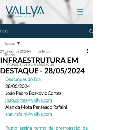
Post
Todos
29 de mai. de 2024
4 min de leitura
Todos
INFRAESTRUTURA EM
Infraestrutura em Destaque
DESTAQUE - 28/05/2024
Destaques do Dia
28/05/2024
João Pedro Boskovic Cortez 
joao.cortez@vallya.com
Alan da Mota Penteado Rafaini 
alan.rafaini@vallya.com
Rumo assina termo de prorrogação de 