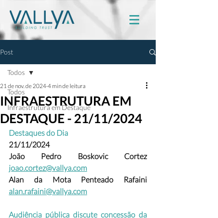
Post
Todos
21 de nov. de 2024
4 min de leitura
Todos
INFRAESTRUTURA EM
Infraestrutura em Destaque
DESTAQUE - 21/11/2024
Destaques do Dia
21/11/2024
João Pedro Boskovic Cortez
joao.cortez@vallya.com
Alan da Mota Penteado Rafaini 
alan.rafaini@vallya.com
Audiência pública discute concessão da 