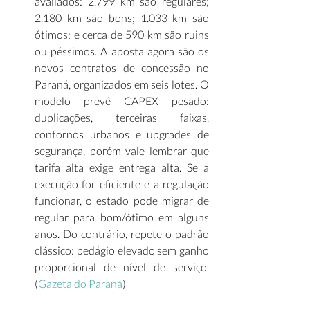
avaliados: 2.799 km são regulares; 
2.180 km são bons; 1.033 km são 
ótimos; e cerca de 590 km são ruins 
ou péssimos. A aposta agora são os 
novos contratos de concessão no 
Paraná, organizados em seis lotes. O 
modelo prevê CAPEX pesado: 
duplicações, terceiras faixas, 
contornos urbanos e upgrades de 
segurança, porém vale lembrar que 
tarifa alta exige entrega alta. Se a 
execução for eficiente e a regulação 
funcionar, o estado pode migrar de 
regular para bom/ótimo em alguns 
anos. Do contrário, repete o padrão 
clássico: pedágio elevado sem ganho 
proporcional de nível de serviço. 
(
Gazeta do Paraná
) 