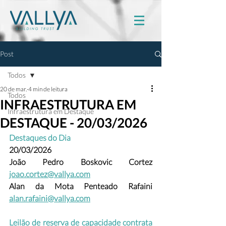
Post
Todos
20 de mar.
4 min de leitura
Todos
INFRAESTRUTURA EM
Infraestrutura em Destaque
DESTAQUE - 20/03/2026
Destaques do Dia
20/03/2026
João Pedro Boskovic Cortez
joao.cortez@vallya.com
Alan da Mota Penteado Rafaini 
alan.rafaini@vallya.com
Leilão de reserva de capacidade contrata 