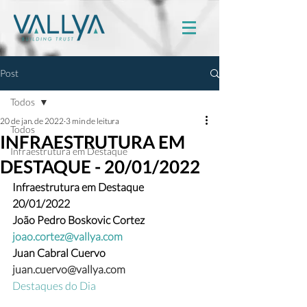
Post
Todos
20 de jan. de 2022
3 min de leitura
Todos
INFRAESTRUTURA EM
Infraestrutura em Destaque
DESTAQUE - 20/01/2022
Infraestrutura em Destaque
20/01/2022
João Pedro Boskovic Cortez 
joao.cortez@vallya.com
Juan Cabral Cuervo 
juan.cuervo@vallya.com
Destaques do Dia