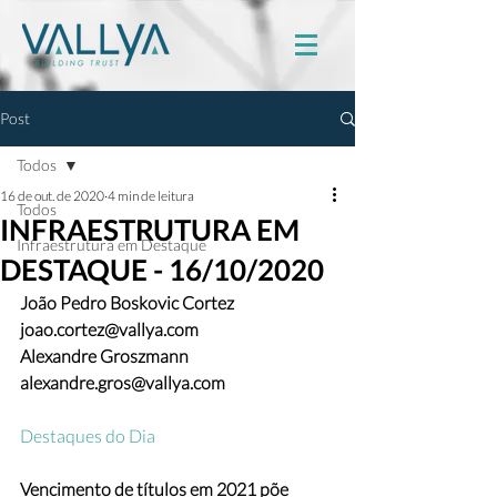
Post
Todos
16 de out. de 2020
4 min de leitura
Todos
INFRAESTRUTURA EM
Infraestrutura em Destaque
DESTAQUE - 16/10/2020
João Pedro Boskovic Cortez 
joao.cortez@vallya.com
Alexandre Groszmann 
alexandre.gros@vallya.com
Destaques do Dia
Vencimento de títulos em 2021 põe 