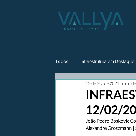
Todos
Infraestrutura em Destaque
12 de fev. de 2021
5 min de
INFRAES
12/02/2
João Pedro Boskovic Cor
Alexandre Groszmann | 