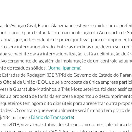
al de Aviação Civil, Ronei Glanzmann, esteve reunido com o prefei
ublicanos) para tratar da internacionalização do Aeroporto de So
rantias que, independente do prazo que levar para o cumprimento
orto será internacionalizado. Entre as medidas que devem ser cump
ba se habilite para a internacionalização, está a delimitação de ár
tivo cercamento delas, além da implantação de um controle aduane
to de resíduos sólidos. (
Jornal Ipanema
) 
 Estradas de Rodagem (DER/PR) do Governo do Estado do Paran
o Oficial da União (DOU), que a proposta da única empresa particip
avessia Guaratuba-Matinhos, a Três Mosqueteiros, foi desclassific
sou a proposta de tarifa da empresa e apontou o descumprimento 
osqueteiros tem agora oito dias úteis para apresentar outra propos
ridades”. O contrato que eventualmente será firmado tem prazo de 
 134 milhões. (
Diário do Transporte
) 
a em 2019, vive a expectativa de estrear como comercializadora de 
 no primeiro semestre de 2021. Em paralelo a negociações com clie