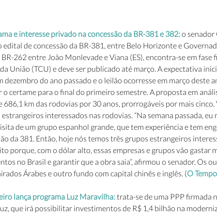
ama e interesse privado na concessão da BR-381 e 382: 
o senador 
edital de concessão da BR-381, entre Belo Horizonte e Governad
BR-262 entre João Monlevade e Viana (ES), encontra-se em fase fin
da União (TCU) e deve ser publicado até março. A expectativa inicia
em dezembro do ano passado e o leilão ocorresse em março deste an
 o certame para o final do primeiro semestre. A proposta em análi
 686,1 km das rodovias por 30 anos, prorrogáveis por mais cinco.
 estrangeiros interessados nas rodovias. “Na semana passada, eu 
 visita de um grupo espanhol grande, que tem experiência e tem enge
lão da 381. Então, hoje nós temos três grupos estrangeiros interes
to porque, com o dólar alto, essas empresas e grupos vão gastar 
ntos no Brasil e garantir que a obra saia”, afirmou o senador. Os o
ados Árabes e outro fundo com capital chinês e inglês. (
O Tempo
eiro lança programa Luz Maravilha: 
trata-se de uma PPP firmada 
z, que irá possibilitar investimentos de R$ 1,4 bilhão na moderni