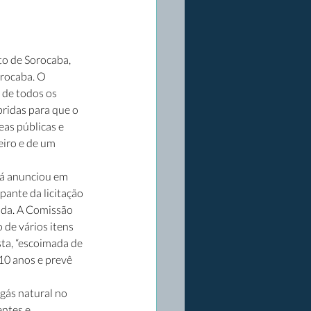
to de Sorocaba, 
rocaba. O 
 de todos os 
ridas para que o 
eas públicas e 
iro e de um 
á anunciou em 
ante da licitação 
ada. A Comissão 
de vários itens 
ta, “escoimada de 
10 anos e prevê 
gás natural no 
ntes e 