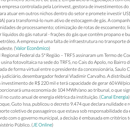
a empresa controlada pela Lorinvest, gestora de investimentos do
ara atuar em outros nichos dentro do setor e promete investir US
A) para transformá-lo num ativo de estocagem de gás. A companhi
nidades de processamento; otimização de rotas de escoamento; li
ar líquidos do gás natural - frações do gás que contêm propano e 
 petróleo. A empresa vê uma falta de infraestrutura no transporte d
deste. (
Valor Econômico
) 
al Regional Federal da 5ª Região – TRF5 assinaram um Termo de Co
 usina fotovoltaica na sede do TRF5, no Cais do Apolo, no Bairro do
zada de forma virtual entre o presidente da concessionária, Saulo Ca
 judiciário, desembargador federal Vladimir Carvalho. A distribui
 investimento de R$ 220 mil e terá capacidade de gerar 60 kW/pico
orcionará uma economia de 104 MWh/ano ao tribunal, o que sign
 no custo anual de energia elétrica da instituição. (
Canal Energia
)
oque, Guto Issa, publicou o decreto 9.474 que declara nulidade e r
porte coletivo de passageiros que estava sob responsabilidade da
rdo com o governo municipal, a decisão é embasada em critérios té
stério Público. (
JE Online
) 