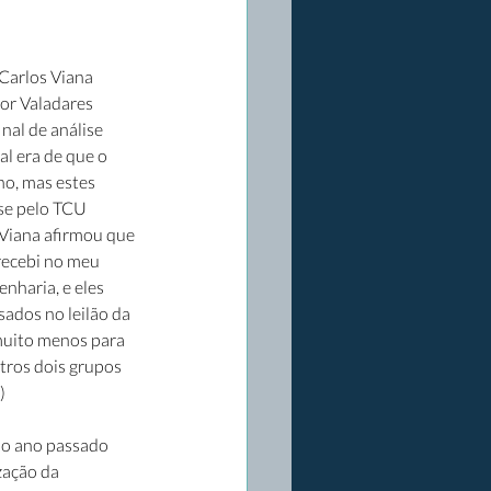
Carlos Viana 
or Valadares 
al de análise 
l era de que o 
o, mas estes 
se pelo TCU 
 Viana afirmou que 
recebi no meu 
nharia, e eles 
sados no leilão da 
muito menos para 
utros dois grupos 
) 
no ano passado 
zação da 