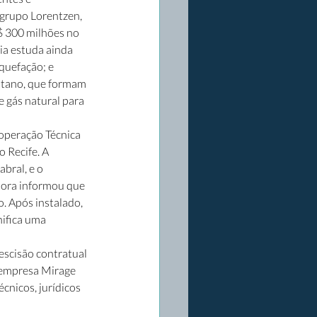
 grupo Lorentzen, 
$ 300 milhões no 
a estuda ainda 
quefação; e 
butano, que formam 
e gás natural para 
operação Técnica 
 Recife. A 
bral, e o 
dora informou que 
. Após instalado, 
ifica uma 
 
escisão contratual 
 empresa Mirage 
cnicos, jurídicos 