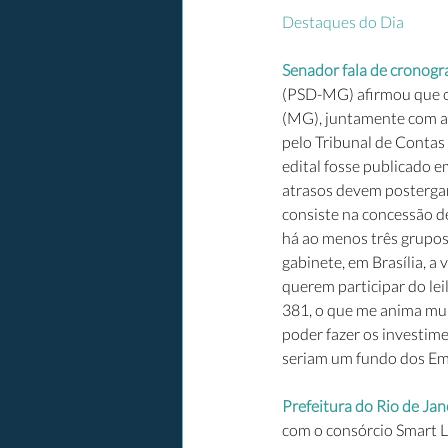
Destaques do Dia
Senador fala de cronogr
(PSD-MG) afirmou que o 
(MG), juntamente com a 
pelo Tribunal de Contas 
edital fosse publicado 
atrasos devem postergar
consiste na concessão de
há ao menos três grupos
gabinete, em Brasília, a
querem participar do lei
381, o que me anima mui
poder fazer os investime
seriam um fundo dos Emir
Prefeitura do Rio de Jan
com o consórcio Smart Lu