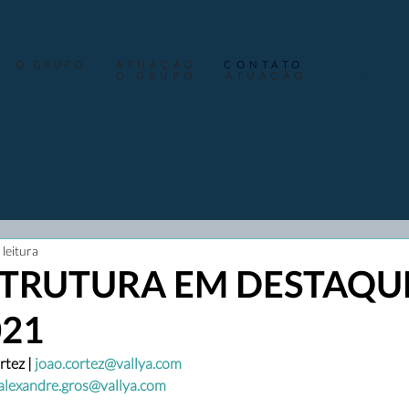
O GRUPO
ATUAÇÃO
CONTATO
O GRUPO
ATUAÇÃO
MÍDIA
 leitura
TRUTURA EM DESTAQUE
021
tez | 
joao.cortez@vallya.com
alexandre.gros@vallya.com