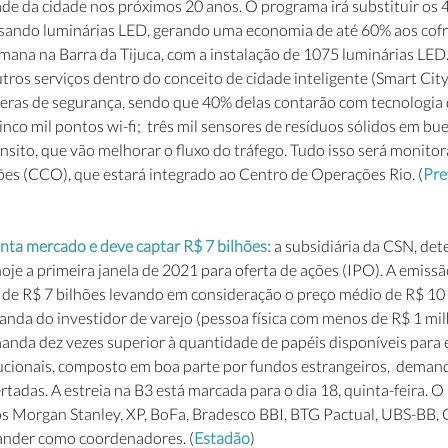
de da cidade nos próximos 20 anos. O programa irá substituir os 
usando luminárias LED, gerando uma economia de até 60% aos cofre
emana na Barra da Tijuca, com a instalação de 1075 luminárias LED.
os serviços dentro do conceito de cidade inteligente (Smart City)
meras de segurança, sendo que 40% delas contarão com tecnologia 
nco mil pontos wi-fi;  três mil sensores de resíduos sólidos em bue
ânsito, que vão melhorar o fluxo do tráfego. Tudo isso será monito
s (CCO), que estará integrado ao Centro de Operações Rio. (
Pre
a mercado e deve captar R$ 7 bilhões: 
a subsidiária da CSN, det
oje a primeira janela de 2021 para oferta de ações (IPO). A emissã
e R$ 7 bilhões levando em consideração o preço médio de R$ 10 
da do investidor de varejo (pessoa física com menos de R$ 1 mi
nda dez vezes superior à quantidade de papéis disponíveis para e
itucionais, composto em boa parte por fundos estrangeiros,  dema
rtadas. A estreia na B3 está marcada para o dia 18, quinta-feira. 
Morgan Stanley, XP, BoFa, Bradesco BBI, BTG Pactual, UBS-BB, Cai
ander como coordenadores. (
Estadão
) 