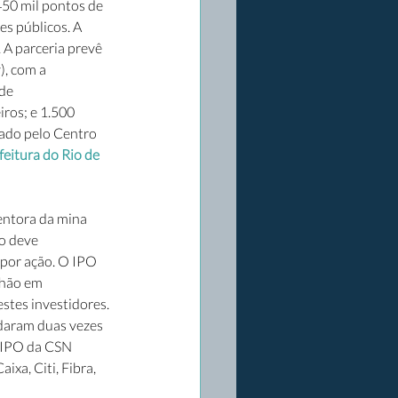
450 mil pontos de 
s públicos. A 
 A parceria prevê 
, com a 
de 
iros; e 1.500 
rado pelo Centro 
feitura do Rio de 
entora da mina 
o deve 
por ação. O IPO 
lhão em 
stes investidores. 
ndaram duas vezes 
O IPO da CSN 
xa, Citi, Fibra, 