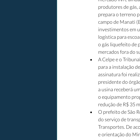
produtores de gás, 
prepara o terreno p
campo de Manati (B
investimentos em u
logística para esco
o gás liquefeito de
mercados fora do su
A Celpe e o Tribun
para a instalação de
assinatura foi reali
presidente do órgão
a usina receberá um
o equipamento prop
redução de R$ 35 mil
O prefeito de São R
do serviço de trans
Transportes. De aco
e orientação do Mini