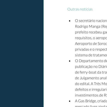
Outras notícias
O secretário nacion
Rodrigo Manga (Rep
prefeito recebeu ga
requisitos, o aerop
Aeroporto de Soroca
privadas e o respec
sistema de tratamen
O Departamento de
publicação no Diári
de ferry-boat da tr
de Julgamento anali
do edital. A Três M
defeitos e irregula
investimentos de R$
A Gas Bridge, criad
mercado livre ainda