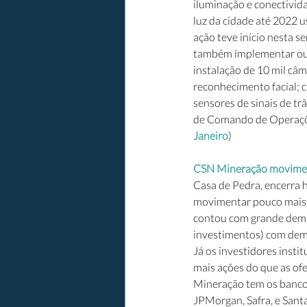
iluminação e conectivida
luz da cidade até 2022 
ação teve início nesta s
também implementar outr
instalação de 10 mil câ
reconhecimento facial; ci
sensores de sinais de tr
de Comando de Operaçõe
Janeiro
) 
CSN Mineração moviment
Casa de Pedra, encerra h
movimentar pouco mais d
contou com grande deman
investimentos) com dema
Já os investidores inst
mais ações do que as ofe
Mineração tem os bancos 
JPMorgan, Safra, e Sant