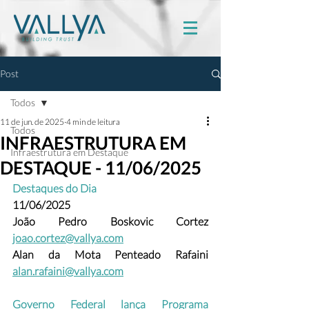
Post
Todos
11 de jun. de 2025
4 min de leitura
Todos
INFRAESTRUTURA EM
Infraestrutura em Destaque
DESTAQUE - 11/06/2025
Destaques do Dia
11/06/2025
João Pedro Boskovic Cortez
joao.cortez@vallya.com
Alan da Mota Penteado Rafaini 
alan.rafaini@vallya.com
Governo Federal lança Programa 