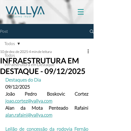
Post
Todos
10 de dez. de 2025
4 min de leitura
Todos
INFRAESTRUTURA EM
Infraestrutura em Destaque
DESTAQUE - 09/12/2025
Destaques do Dia
09/12/2025
João Pedro Boskovic Cortez
joao.cortez@vallya.com
Alan da Mota Penteado Rafaini 
alan.rafaini@vallya.com
Leilão de concessão da rodovia Fernão 