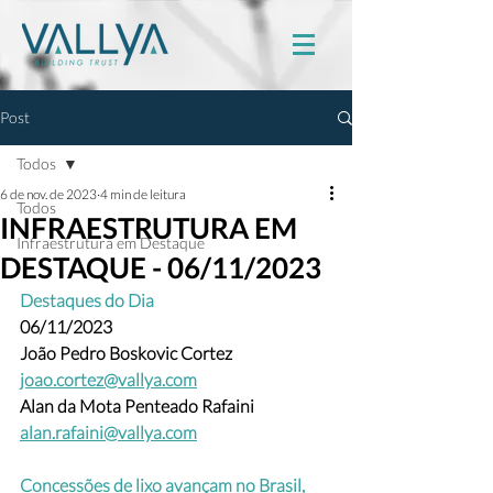
Post
Todos
6 de nov. de 2023
4 min de leitura
Todos
INFRAESTRUTURA EM
Infraestrutura em Destaque
DESTAQUE - 06/11/2023
Destaques do Dia
06/11/2023
João Pedro Boskovic Cortez 
joao.cortez@vallya.com
Alan da Mota Penteado Rafaini 
alan.rafaini@vallya.com
Concessões de lixo avançam no Brasil, 