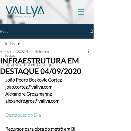
Post
Todos
4 de set. de 2020
5 min de leitura
Todos
INFRAESTRUTURA EM
Infraestrutura em Destaque
DESTAQUE 04/09/2020
João Pedro Boskovic Cortez 
joao.cortez@vallya.com
Alexandre Groszmannz 
alexandre.gros@vallya.com
Destaques do Dia
Recursos para obra do metrô em BH 