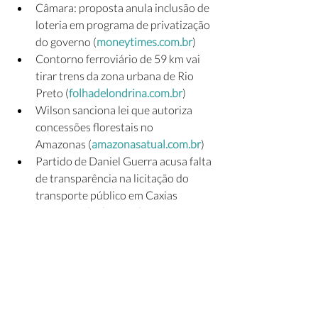
Câmara: proposta anula inclusão de 
loteria em programa de privatização 
do governo (
moneytimes.com.br
)
Contorno ferroviário de 59 km vai 
tirar trens da zona urbana de Rio 
Preto (
folhadelondrina.com.br
)
Wilson sanciona lei que autoriza 
concessões florestais no 
Amazonas (
amazonasatual.com.br
)
Partido de Daniel Guerra acusa falta 
de transparência na licitação do 
transporte público em Caxias 
(
pioneiro.clicrbs.com.br
)
Edital da marina da Beira-Mar em 
Florianópolis é aprovado pelo TCE 
(
nsctotal.com.br
)
Tarcísio teria desistido de usar R$ 
1,2 bi para bancar metrô de BH, diz 
jornal (
otempo.com.br
)