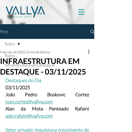
Post
Todos
4 de nov. de 2025
6 min de leitura
Todos
INFRAESTRUTURA EM
Infraestrutura em Destaque
DESTAQUE - 03/11/2025
Destaques do Dia
03/11/2025
João Pedro Boskovic Cortez
joao.cortez@vallya.com
Alan da Mota Penteado Rafaini 
alan.rafaini@vallya.com
Setor privado impulsiona crescimento de 