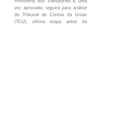
Ministério dos Transportes e, uma 
vez aprovado, seguirá para análise 
do Tribunal de Contas da União 
(TCU), última etapa antes da 
publicação do edital e da definição 
da data do leilão. Segundo estudos 
prévios, o investimento total da 
nova concessão deve alcançar R$ 
23,7 bilhões. (
Correio 24 horas
) 
Na semana passada (31), a 
Prefeitura Municipal de Marília (SP) 
abriu consulta pública para o projeto 
de Parceria Público-Privada (PPP) 
destinado à implantação de uma 
usina de biogás e recuperação 
energética dos resíduos sólidos 
urbanos. A iniciativa faz parte do 
Plano Municipal de Gestão 