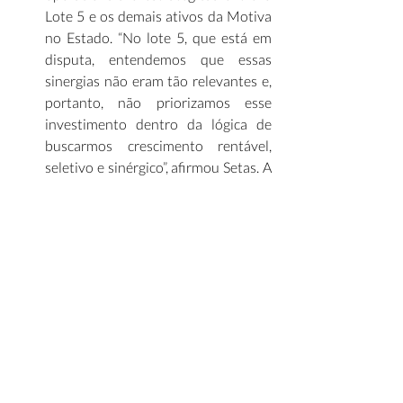
Lote 5 e os demais ativos da Motiva 
no Estado. “No lote 5, que está em 
disputa, entendemos que essas 
sinergias não eram tão relevantes e, 
portanto, não priorizamos esse 
investimento dentro da lógica de 
buscarmos crescimento rentável, 
seletivo e sinérgico”, afirmou Setas. A 
Motiva venceu em dezembro de 
2024 o leilão do Lote 3 do mesmo 
programa de concessões. 
(
Infomoney
) 
Painel Infra Mensal