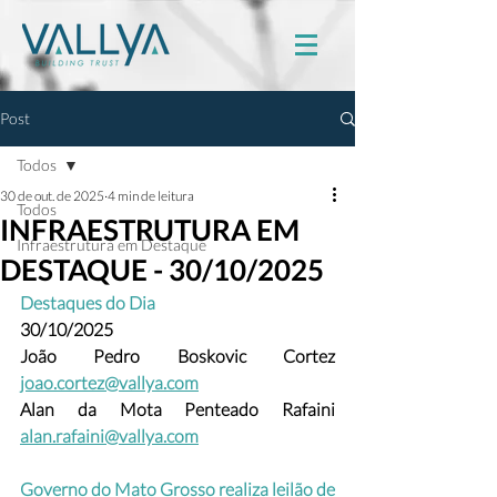
Post
Todos
30 de out. de 2025
4 min de leitura
Todos
INFRAESTRUTURA EM
Infraestrutura em Destaque
DESTAQUE - 30/10/2025
Destaques do Dia
30/10/2025
João Pedro Boskovic Cortez
joao.cortez@vallya.com
Alan da Mota Penteado Rafaini 
alan.rafaini@vallya.com
Governo do Mato Grosso realiza leilão de 