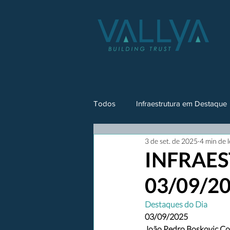
Todos
Infraestrutura em Destaque
3 de set. de 2025
4 min de l
INFRAES
03/09/2
Destaques do Dia
03/09/2025
João Pedro Boskovic Co