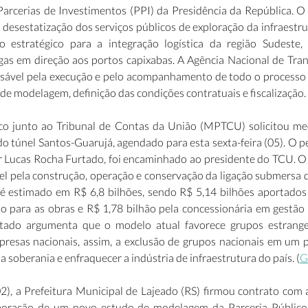
arcerias de Investimentos (PPI) da Presidência da República. O
a desestatização dos serviços públicos de exploração da infraestrut
o estratégico para a integração logística da região Sudeste,
as em direção aos portos capixabas. A Agência Nacional de Trans
sável pela execução e pelo acompanhamento de todo o processo d
 de modelagem, definição das condições contratuais e fiscalização. 
co junto ao Tribunal de Contas da União (MPTCU) solicitou med
do túnel Santos-Guarujá, agendado para esta sexta-feira (05). O 
 Lucas Rocha Furtado, foi encaminhado ao presidente do TCU. O c
l pela construção, operação e conservação da ligação submersa d
 é estimado em R$ 6,8 bilhões, sendo R$ 5,14 bilhões aportados 
o para as obras e R$ 1,78 bilhão pela concessionária em gestão
rtado argumenta que o modelo atual favorece grupos estrangeir
presas nacionais, assim, a exclusão de grupos nacionais em um pr
soberania e enfraquecer a indústria de infraestrutura do país. (
G
02), a Prefeitura Municipal de Lajeado (RS) firmou contrato com 
aboração de um novo estudo de modelagem da Parceria Público 