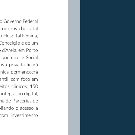
 o Governo Federal 
e um novo hospital 
 Hospital Fêmina, 
Conceição e de um 
 d’Areia, em Porto 
onômico e Social 
va privada ficará 
ínica permanecerá 
ntil, com foco em 
itos clínicos, 150 
ntegração digital, 
ma de Parcerias de 
iando o acesso a 
com investimento 