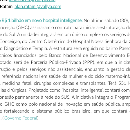
afaini 
alan.rafaini@vallya.com
R$ 1 bilhão em novo hospital inteligente: 
No último sábado (30),
nceição (GHC) assinaram o contrato para iniciar a estruturação d
do Sul. A unidade integrará em um único complexo os serviços do
 Conceição, do Centro Obstétrico do Hospital Nossa Senhora da 
 Diagnóstico e Terapia. A estrutura será erguida no bairro Passo
cnicos financiados pelo Banco Nacional de Desenvolvimento Ec
ado será de Parceria Público-Privada (PPP), em que a iniciati
rução e pelos serviços não assistenciais, enquanto a gestão cl
á referência nacional em saúde da mulher e do ciclo materno-infa
 medicina fetal, cirurgias complexas e transplantes. Terá 531 le
s cirúrgicas. Projetado como “hospital inteligente”, contará com i
e conexão permanente à rede do SUS. A iniciativa integra o Progra
 o GHC como polo nacional de inovação em saúde pública, ampl
e fortalecendo o sistema público brasileiro, em que contará 
 (
Governo Federal
) 