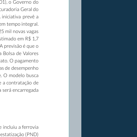
01), o Governo do 
uradoria Geral do 
niciativa prevê a 
m tempo integral. 
5 mil novas vagas 
stimado em R$ 1,7 
 previsão é que o 
 Bolsa de Valores 
trato. O pagamento 
tas de desempenho 
e. O modelo busca 
 a contratação de 
 será encarregada 
incluiu a ferrovia 
estatização (PND) 