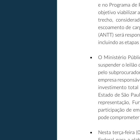
e no Programa de P
objetivo viabilizar 
trecho, considerad
escoamento de carg
(ANTT) será respon
incluindo as etapas
O Ministério Públi
suspender o leilão 
pelo subprocurador
empresa responsáve
investimento total
Estado de São Paul
representação, Fu
participação de em
pode comprometer a 
Nesta terça-feira (
Federal para a el