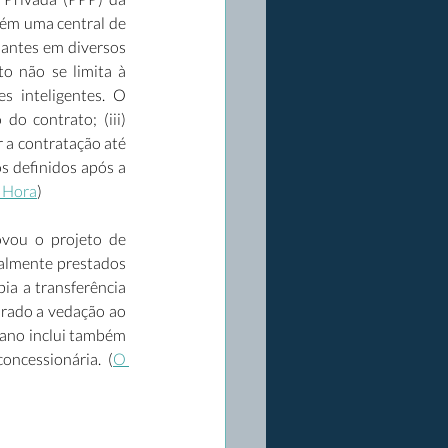
ém uma central de 
hantes em diversos 
o não se limita à 
 inteligentes. O 
o contrato; (iii) 
r a contratação até 
 definidos após a 
 Hora
) 
vou o projeto de 
almente prestados 
a a transferência 
irado a vedação ao 
lano inclui também 
ncessionária. (
O 