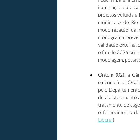
iluminação pública.
projetos voltada a 
municípios do Rio 
modernização da r
cronograma prevê qu
validação externa, c
o fim de 2026 ou in
modelagem, possive
Ontem (02), a Câm
emenda à Lei Orgâni
pelo Departamento 
do abastecimento à 
tratamento de esgot
o fornecimento de
Liberal
)  