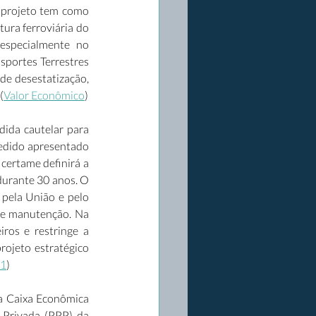
 projeto tem como 
ura ferroviária do 
 especialmente no 
portes Terrestres 
e desestatização, 
(
Valor Econômico
) 
ida cautelar para 
pedido apresentado 
ertame definirá a 
urante 30 anos. O 
pela União e pelo 
 e manutenção. Na 
os e restringe a 
ojeto estratégico 
1
) 
a Caixa Econômica 
Privada (PPP) da 