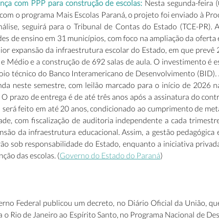
nça com PPP para construção de escolas: 
Nesta segunda-feira (
om o programa Mais Escolas Paraná, o projeto foi enviado à Proc
álise, seguirá para o Tribunal de Contas do Estado (TCE-PR). A i
es de ensino em 31 municípios, com foco na ampliação da oferta e
ior expansão da infraestrutura escolar do Estado, em que prevê 2
 Médio e a construção de 692 salas de aula. O investimento é e
oio técnico do Banco Interamericano de Desenvolvimento (BID). A
inda neste semestre, com leilão marcado para o início de 2026 na
. O prazo de entrega é de até três anos após a assinatura do con
 será feito em até 20 anos, condicionado ao cumprimento de me
ade, com fiscalização de auditoria independente a cada trimestr
nsão da infraestrutura educacional. Assim, a gestão pedagógica e
o sob responsabilidade do Estado, enquanto a iniciativa privada
ção das escolas. (
Governo do Estado do Paraná
) 
no Federal publicou um decreto, no Diário Oficial da União, que 
 o Rio de Janeiro ao Espírito Santo, no Programa Nacional de Des