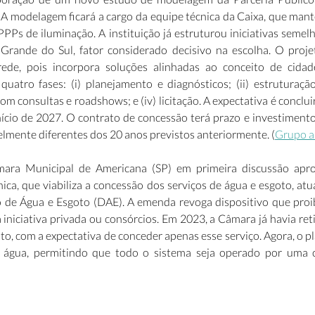
 A modelagem ficará a cargo da equipe técnica da Caixa, que mant
PPPs de iluminação. A instituição já estruturou iniciativas semel
Grande do Sul, fator considerado decisivo na escolha. O projet
ede, pois incorpora soluções alinhadas ao conceito de cidades
atro fases: (i) planejamento e diagnósticos; (ii) estruturação d
om consultas e roadshows; e (iv) licitação. A expectativa é conclui
ício de 2027. O contrato de concessão terá prazo e investimentos
lmente diferentes dos 20 anos previstos anteriormente. (
Grupo a
ara Municipal de Americana (SP) em primeira discussão apro
ca, que viabiliza a concessão dos serviços de água e esgoto, atu
de Água e Esgoto (DAE). A emenda revoga dispositivo que proibi
iniciativa privada ou consórcios. Em 2023, a Câmara já havia ret
o, com a expectativa de conceder apenas esse serviço. Agora, o p
 água, permitindo que todo o sistema seja operado por uma co