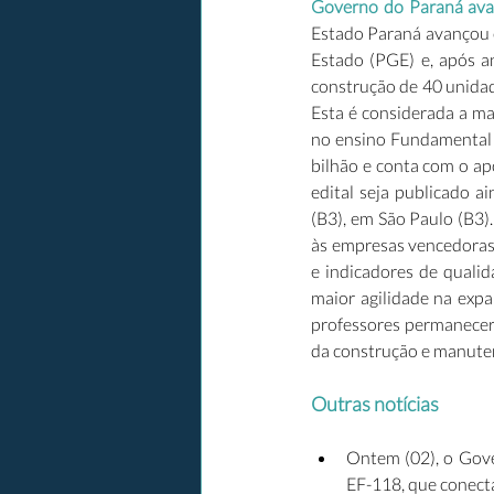
Governo do Paraná ava
Estado Paraná avançou c
Estado (PGE) e, após an
construção de 40 unidad
Esta é considerada a ma
no ensino Fundamental e
bilhão e conta com o ap
edital seja publicado a
(B3), em São Paulo (B3)
às empresas vencedoras
e indicadores de qualid
maior agilidade na expa
professores permanecerã
da construção e manuten
Outras notícias
Ontem (02), o Gover
EF-118, que conecta