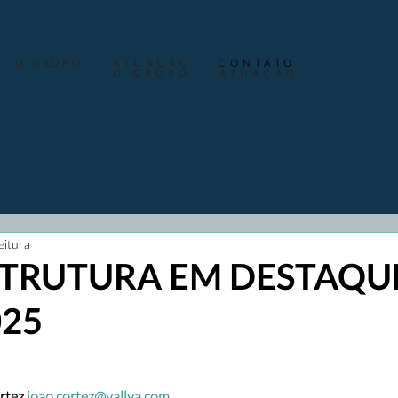
O GRUPO
ATUAÇÃO
CONTATO
O GRUPO
ATUAÇÃO
MÍDIA
eitura
TRUTURA EM DESTAQUE
025
rtez
joao.cortez@vallya.com