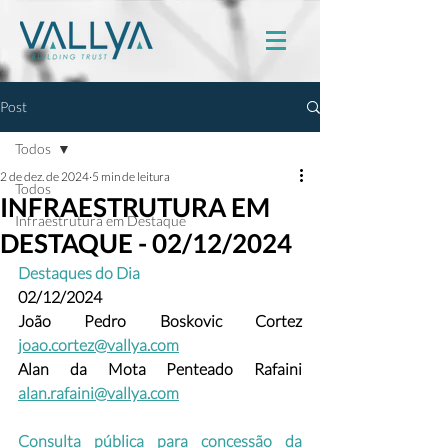
Post
Todos
2 de dez. de 2024
5 min de leitura
Todos
INFRAESTRUTURA EM
Infraestrutura em Destaque
DESTAQUE - 02/12/2024
Destaques do Dia
02/12/2024
João Pedro Boskovic Cortez
joao.cortez@vallya.com
Alan da Mota Penteado Rafaini 
alan.rafaini@vallya.com
Consulta pública para concessão da 