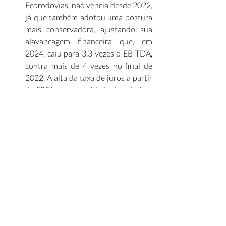
Ecorodovias, não vencia desde 2022, 
já que também adotou uma postura 
mais conservadora, ajustando sua 
alavancagem financeira que, em 
2024, caiu para 3,3 vezes o EBITDA, 
contra mais de 4 vezes no final de 
2022. A alta da taxa de juros a partir 
de 2021 e a necessidade de priorizar 
a execução de projetos 
comprometeram a capacidade de 
endividamento e a agressividade em 
novas licitações dos dois grupos. 
Apesar dos novos contratos, ambas 
as empresas sinalizaram que 
permanecerão seletivas, priorizando 
contratos estratégicos. (
Valor 
Econômico
) 
Painel Infra Mensal