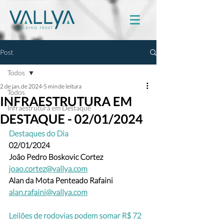
Post
Todos
2 de jan. de 2024
5 min de leitura
Todos
INFRAESTRUTURA EM
Infraestrutura em Destaque
DESTAQUE - 02/01/2024
Destaques do Dia
02/01/2024
João Pedro Boskovic Cortez 
joao.cortez@vallya.com
Alan da Mota Penteado Rafaini 
alan.rafaini@vallya.com
Leilões de rodovias podem somar R$ 72 