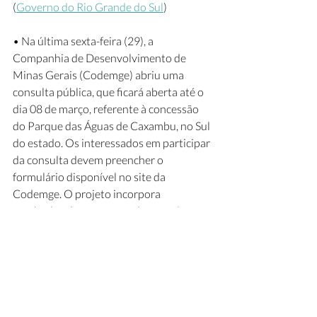
(
Governo do Rio Grande do Sul
)
• Na última sexta-feira (29), a 
Companhia de Desenvolvimento de 
Minas Gerais (Codemge) abriu uma 
consulta pública, que ficará aberta até o 
dia 08 de março, referente à concessão 
do Parque das Águas de Caxambu, no Sul 
do estado. Os interessados em participar 
da consulta devem preencher o 
formulário disponível no site da 
Codemge. O projeto incorpora 
resultados de novos estudos e revisão 
dos documentos que compõem o 
processo de concessão, em que houve 
algumas mudanças: (i) o prazo de obras 
de restauro e modernização dos 
equipamentos, que foi reduzido de 12 
para 3 anos, (ii) manutenção do acesso 