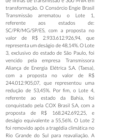
de linhas de transmissão e 300 MVA em 
transformação. O Consórcio Engie Brasil 
Transmissão arrematou o Lote 1, 
referente aos estados de: 
SC/PR/MG/SP/ES, com a proposta no 
valor de R$ 2.933.612.926,94, que 
representa um deságio de 48,14%. O Lote 
3, exclusivo do estado de São Paulo, foi 
vencido pela empresa Transmissora 
Aliança de Energia Elétrica S.A. (Taesa), 
com a proposta no valor de R$ 
244.012.905,07, que representou uma 
redução de 53,45%. Por fim, o Lote 4, 
referente ao estado da Bahia, foi 
conquistado pela COX Brasil S.A, com a 
proposta de R$ 168.242.692,25, e 
deságio equivalente a 55,56%. O Lote 2 
foi removido após a tragédia climática no 
Rio Grande do Sul para reavaliação. A 