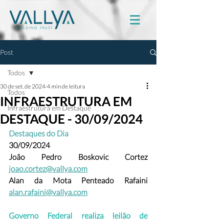
Post
Todos
30 de set. de 2024
4 min de leitura
Todos
INFRAESTRUTURA EM
Infraestrutura em Destaque
DESTAQUE - 30/09/2024
Destaques do Dia
30/09/2024
João Pedro Boskovic Cortez
joao.cortez@vallya.com
Alan da Mota Penteado Rafaini 
alan.rafaini@vallya.com
Governo Federal realiza leilão de 