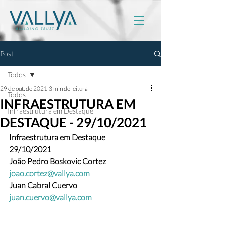
Post
Todos
29 de out. de 2021
3 min de leitura
Todos
INFRAESTRUTURA EM
Infraestrutura em Destaque
DESTAQUE - 29/10/2021
Infraestrutura em Destaque
29/10/2021
João Pedro Boskovic Cortez 
joao.cortez@vallya.com
Juan Cabral Cuervo  
juan.cuervo@vallya.com