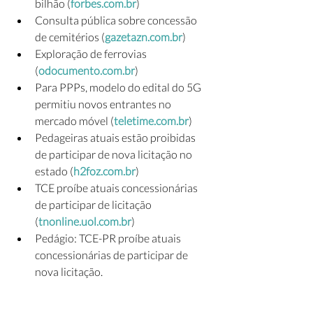
bilhão (
forbes.com.br
)
Consulta pública sobre concessão 
de cemitérios (
gazetazn.com.br
)
Exploração de ferrovias 
(
odocumento.com.br
)
Para PPPs, modelo do edital do 5G 
permitiu novos entrantes no 
mercado móvel (
teletime.com.br
)
Pedageiras atuais estão proibidas 
de participar de nova licitação no 
estado (
h2foz.com.br
)
TCE proíbe atuais concessionárias 
de participar de licitação 
(
tnonline.uol.com.br
)
Pedágio: TCE-PR proíbe atuais 
concessionárias de participar de 
nova licitação. 
(
portaltanacidade.com
)
Concessionárias estão proibidas de 