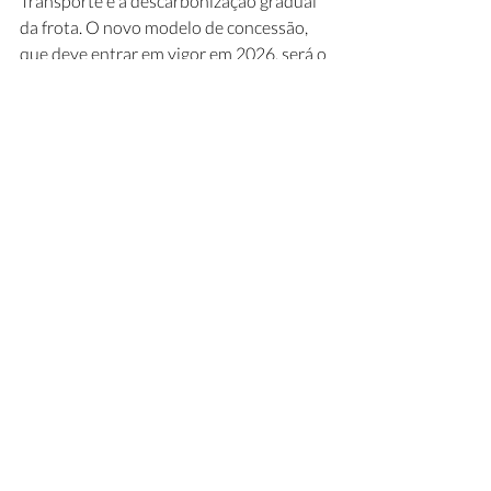
Transporte e a descarbonização gradual 
da frota. O novo modelo de concessão, 
que deve entrar em vigor em 2026, será o 
primeiro do país a contemplar a redução 
de emissão de gases do efeito estufa com 
mudança na matriz energética. A meta é 
que 33% da frota de ônibus da cidade 
seja formada por veículos elétricos até 
2030, percentual que alcançará 100% em 
2050. O contrato está estimado em R$ 
10 milhões e tem prazo de 36 meses. 
(
CGN
) 
Painel Infra Mensal