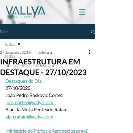
Post
Todos
27 de out. de 2023
5 min de leitura
Todos
INFRAESTRUTURA EM
Infraestrutura em Destaque
DESTAQUE - 27/10/2023
Destaques do Dia
27/10/2023
João Pedro Boskovic Cortez 
joao.cortez@vallya.com
Alan da Mota Penteado Rafaini 
alan.rafaini@vallya.com
Ministério de Portos e Aeroportos prevê 