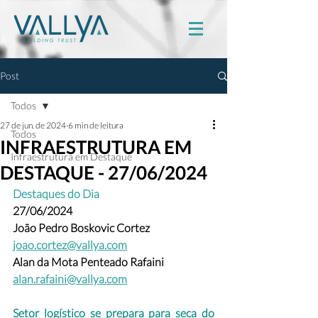
Post
Todos
27 de jun. de 2024
6 min de leitura
Todos
INFRAESTRUTURA EM
Infraestrutura em Destaque
DESTAQUE - 27/06/2024
Destaques do Dia
27/06/2024
João Pedro Boskovic Cortez 
joao.cortez@vallya.com
Alan da Mota Penteado Rafaini 
alan.rafaini@vallya.com
Setor logístico se prepara para seca do 