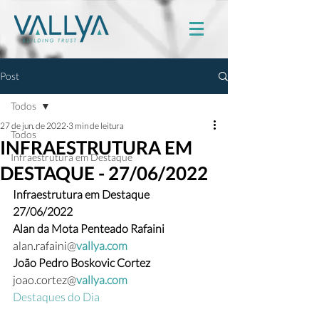
Post
Todos
27 de jun. de 2022
3 min de leitura
Todos
INFRAESTRUTURA EM
Infraestrutura em Destaque
DESTAQUE - 27/06/2022
Infraestrutura em Destaque
27/06/2022
Alan da Mota Penteado Rafaini  
alan.rafaini@
vallya.com
João Pedro Boskovic Cortez  
joao.cortez@
vallya.com
Destaques do Dia