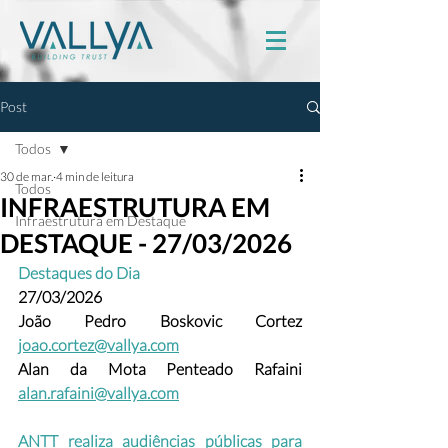
Post
Todos
30 de mar.
4 min de leitura
Todos
INFRAESTRUTURA EM
Infraestrutura em Destaque
DESTAQUE - 27/03/2026
Destaques do Dia
27/03/2026
João Pedro Boskovic Cortez
joao.cortez@vallya.com
Alan da Mota Penteado Rafaini 
alan.rafaini@vallya.com
ANTT realiza audiências públicas para 