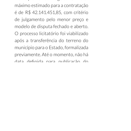
máximo estimado para a contratação 
é de R$ 42.141.451,85, com critério 
de julgamento pelo menor preço e 
modelo de disputa fechado e aberto. 
O processo licitatório foi viabilizado 
após a transferência do terreno do 
município para o Estado, formalizada 
previamente. Até o momento, não há 
data definida para publicação do 
resultado, que depende da 
conclusão da fase de julgamento, 
habilitação da empresa vencedora e 
homologação do certame pelo 
governo estadual. (
Hoje Mais
) 
Painel Infra Mensal