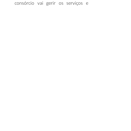
consórcio vai gerir os serviços e 
ficará responsável por investimentos 
de R$ 2,3 bilhões no período, dos 
quais R$ 795 milhões serão 
destinados ao abastecimento de 
água e R$ 1,6 bilhão aos serviços de 
esgotamento sanitário, além de 
custos administrativos. (
G1
)  
Painel Infra Mensal