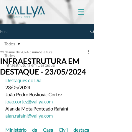
Post
Todos
23 de mai. de 2024
5 min de leitura
Todos
INFRAESTRUTURA EM
Infraestrutura em Destaque
DESTAQUE - 23/05/2024
Destaques do Dia
23/05/2024
João Pedro Boskovic Cortez 
joao.cortez@vallya.com
Alan da Mota Penteado Rafaini 
alan.rafaini@vallya.com
Ministério da Casa Civil destaca 