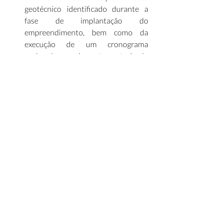
geotécnico identificado durante a 
fase de implantação do 
empreendimento, bem como da 
execução de um cronograma 
acelerado previamente autorizado 
pelo poder concedente, fatores que 
resultaram em atraso. (
Diário do 
Transporte
) 
Painel Infra Mensal