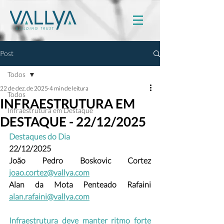
Post
Todos
22 de dez. de 2025
4 min de leitura
Todos
INFRAESTRUTURA EM
Infraestrutura em Destaque
DESTAQUE - 22/12/2025
Destaques do Dia
22/12/2025
João Pedro Boskovic Cortez
joao.cortez@vallya.com
Alan da Mota Penteado Rafaini 
alan.rafaini@vallya.com
Infraestrutura deve manter ritmo forte 