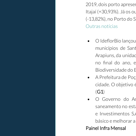
2019, dois porto apres
Itajaí (+30,93%). Já os 
(-13,82%), no Porto do S
Outras notícias
O IdeflorBio lançou
municípios de Sant
Arapiuns, da unidad
no final do ano, 
Biodiversidade do 
A Prefeitura de Poç
cidade. O objetivo 
(
G1
)
O Governo do Amap
saneamento no esta
e Investimentos S.
básico e melhorar a
Painel Infra Mensal