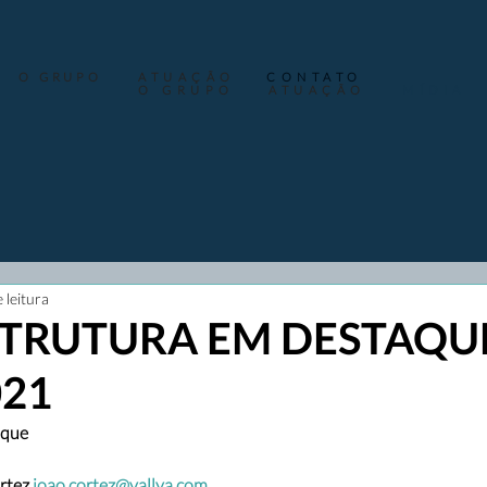
O GRUPO
ATUAÇÃO
CONTATO
O GRUPO
ATUAÇÃO
MÍDIA
 leitura
TRUTURA EM DESTAQUE
021
aque
rtez 
joao.cortez@vallya.com