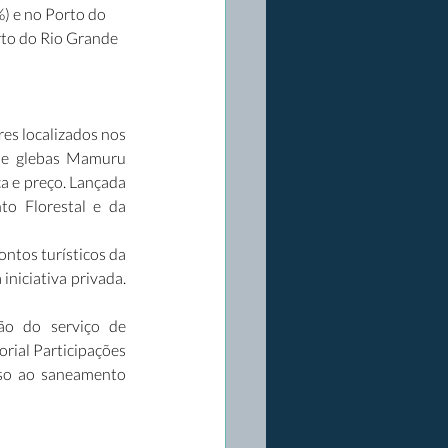
) e no Porto do 
rto do Rio Grande 
es localizados nos 
 de glebas Mamuru 
a e preço. Lançada 
o Florestal e da 
ntos turísticos da 
niciativa privada. 
ão do serviço de 
ial Participações 
sso ao saneamento 