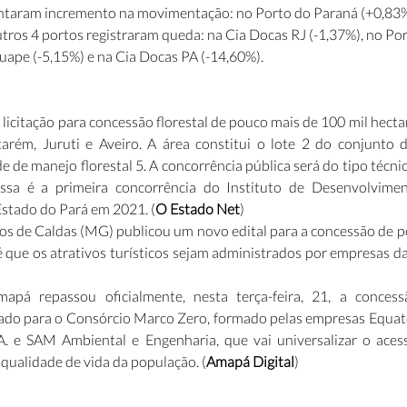
entaram incremento na movimentação: no Porto do Paraná (+0,83%
outros 4 portos registraram queda: na Cia Docas RJ (-1,37%), no Po
uape (-5,15%) e na Cia Docas PA (-14,60%).
 licitação para concessão florestal de pouco mais de 100 mil hectar
arém, Juruti e Aveiro. A área constitui o lote 2 do conjunto
e de manejo florestal 5. A concorrência pública será do tipo técnic
essa é a primeira concorrência do Instituto de Desenvolviment
Estado do Pará em 2021. (
O Estado Net
)
os de Caldas (MG) publicou um novo edital para a concessão de po
é que os atrativos turísticos sejam administrados por empresas da i
á repassou oficialmente, nesta terça-feira, 21, a concess
do para o Consórcio Marco Zero, formado pelas empresas Equator
A. e SAM Ambiental e Engenharia, que vai universalizar o ace
 qualidade de vida da população. (
Amapá Digital
)