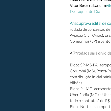
Vitor Beserra Landim
vi
Destaques do Dia
Anac aprova edital de c
rodada de concessão de a
Aviação Civil (Anac). Es
Congonhas (SP) e Santo
A 7ª rodada será dividid
Bloco SP-MS-PA: aeropo
Corumbá (MS), Ponta Por
contribuição inicial mín
bilhões.
Bloco RJ-MG: aeroportos
Uberlândia (MG) e Ubera
todo o contrato é de R$ 
Bloco Norte II: aeroport