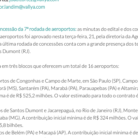
tor.landim@vallya.com
oncessão da 7ª rodada de aeroportos: 
as minutas do edital e dos co
eroportos foi aprovado nesta terça-feira, 21, pela diretoria da Ag
sa última rodada de concessões conta com a grande presença dos t
s Dumont (RJ).
a em três blocos que oferecem um total de 16 aeroportos: 
rtos de Congonhas e Campo de Marte, em São Paulo (SP), Campo 
ã (MS), Santarém (PA), Marabá (PA), Parauapebas (PA) e Altamira 
ima é de R$ 525,2 milhões. O valor estimado para todo o contrato é
 de Santos Dumont e Jacarepaguá, no Rio de Janeiro (RJ), Monte
ba (MG). A contribuição inicial mínima é de R$ 324 milhões. O va
5,8 bilhões.
os de Belém (PA) e Macapá (AP). A contribuição inicial mínima é de