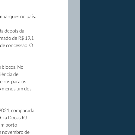
mbarques no país.
a depois da 
imado de R$ 19,1 
 de concessão. O 
 blocos. No 
iência de 
eiros para os 
lo menos um dos 
2021, comparada 
 Cia Docas RJ 
Um porto 
m novembro de 