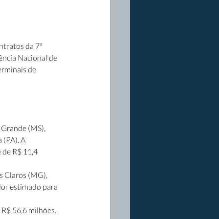
ntratos da 7ª 
ência Nacional de 
erminais de 
Grande (MS), 
(PA). A 
 de R$ 11,4 
s Claros (MG), 
lor estimado para 
 R$ 56,6 milhões. 