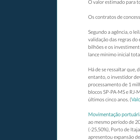
O valor estimado para to
Os contratos de conces
Segundo a agência, o le
validação das regras do
bilhões e os investiment
lance mínimo inicial tot
Há de se ressaltar que,
entanto, o investidor d
processamento de 1 milhã
blocos SP-PA-MS e RJ-MG
últimos cinco anos. (
Val
Movimentação portuária
ao mesmo período de 202
(-25,50%), Porto de Itaj
apresentou expansão de