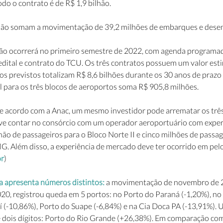
do o contrato é de R$ 1,9 bilhão.
são somam a movimentação de 39,2 milhões de embarques e dese
ilão ocorrerá no primeiro semestre de 2022, com agenda programad
 edital e contrato do TCU. Os três contratos possuem um valor est
os previstos totalizam R$ 8,6 bilhões durante os 30 anos de prazo
al para os três blocos de aeroportos soma R$ 905,8 milhões.
 de acordo com a Anac, um mesmo investidor pode arrematar os três
eve contar no consórcio com um operador aeroportuário com exper
o de passageiros para o Bloco Norte II e cinco milhões de passag
. Além disso, a experiência de mercado deve ter ocorrido em pe
or
)
 apresenta números distintos:
 a movimentação de novembro de 
0, registrou queda em 5 portos: no Porto do Paraná (-1,20%), no
aí (-10,86%), Porto do Suape (-6,84%) e na Cia Doca PA (-13,91%). 
 dois dígitos: Porto do Rio Grande (+26,38%). Em comparação co