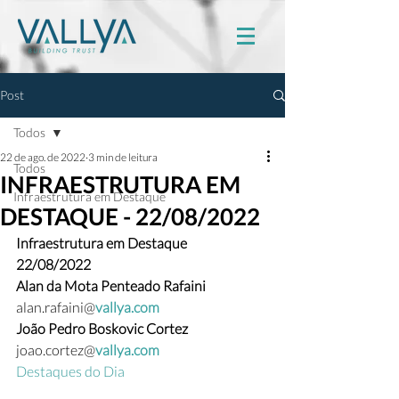
Post
Todos
22 de ago. de 2022
3 min de leitura
Todos
INFRAESTRUTURA EM
Infraestrutura em Destaque
DESTAQUE - 22/08/2022
Infraestrutura em Destaque
22/08/2022
Alan da Mota Penteado Rafaini  
alan.rafaini@
vallya.com
João Pedro Boskovic Cortez 
joao.cortez@
vallya.com
Destaques do Dia