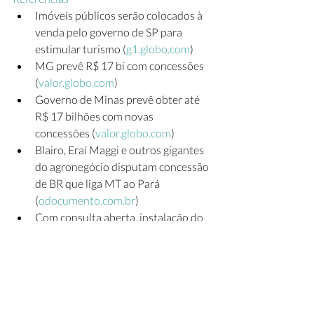
Imóveis públicos serão colocados à 
venda pelo governo de SP para 
estimular turismo (
g1.globo.com
)
MG prevê R$ 17 bi com concessões 
(
valor.globo.com
)
Governo de Minas prevê obter até 
R$ 17 bilhões com novas 
concessões (
valor.globo.com
)
Blairo, Eraí Maggi e outros gigantes 
do agronegócio disputam concessão 
de BR que liga MT ao Pará 
(
odocumento.com.br
)
Com consulta aberta, instalação do 
pedágio ainda pode ser discutida 
(
jornalibia.com.br
)
TCU recebe minutas para concessão 
de três rodovias entre Minas e Rio 
(
msn.com
)