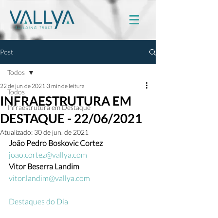
Post
Todos
22 de jun. de 2021
3 min de leitura
Todos
INFRAESTRUTURA EM
Infraestrutura em Destaque
DESTAQUE - 22/06/2021
Atualizado:
30 de jun. de 2021
João Pedro Boskovic Cortez
joao.cortez@vallya.com
Vitor Beserra Landim 
vitor.landim@vallya.com
Destaques do Dia