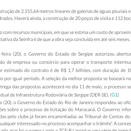
trução de 2.155,64 metros lineares de galerias de águas pluviais 
ados. Haverá ainda, a construção de 20 poços de visita e 112 boca
do com recursos municipais, em que se estima um custo de aproxi
tativa da Seinfra é de que a obra seja concluída em até seis meses. 
-feira (20), o Governo do Estado de Sergipe autorizou abertur
eção de empresa ou consórcio para operar o transporte intermuni
or estimado do contrato é de R$ 1,7 bilhões, com duração de 10
o por igual período. A seleção da melhor proposta se baseará no 
entrega das propostas acontecerá no dia 11 de maio, o processo s
ual de Infraestrutura Rodoviária de Sergipe (DER-SE). (
G1
)
a (20), o Governo do Estado do Rio de Janeiro respondeu ao ofíc
ções sobre o processo de licitação do Maracanã. O Governo info
tadas pelo clube já foram encaminhadas ao Tribunal de Contas do 
qualquer interessado no processo acompanhar o trâmite”. A concess
sado, mas foi suspensa após o TCE-RJ apontar uma série de irregula