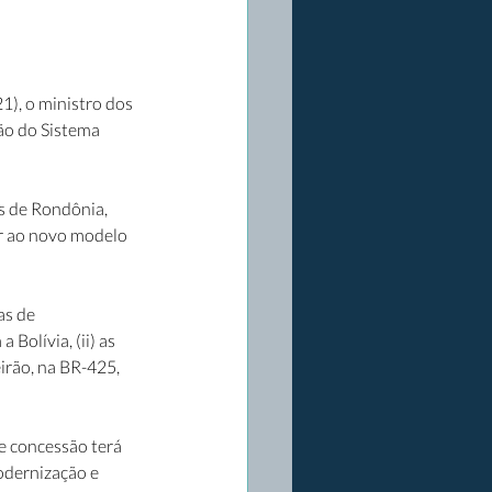
), o ministro dos 
ão do Sistema 
s de Rondônia, 
ar ao novo modelo 
s de 
Bolívia, (ii) as 
irão, na BR-425, 
e concessão terá 
odernização e 