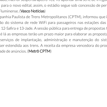
 para o novo edital, assim, o estádio segue sob concessão de per
Fluminense. (
Vasco Notícias
)
anhia Paulista de Trens Metropolitanos (CPTM), informou que irá 
ão do sistema de rede WiFi para passageiros nas estações das 
 12-Safira e 13-Jade. A sessão pública para entrega de propostas 
té lá as empresas terão um prazo maior para elaborar as propostas.
serviços de implantação, administração e manutenção do sist
er estendida aos trens. A receita da empresa vencedora do proces
ade de anúncios. (
Metrô CPTM
)