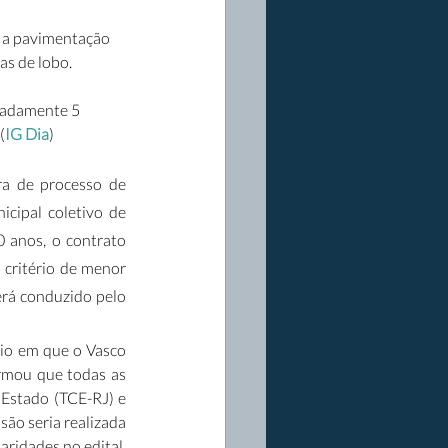
e a pavimentação 
s de lobo. 
madamente 5 
(
IG Dia
)
a de processo de 
cipal coletivo de 
 anos, o contrato 
critério de menor 
erá conduzido pelo 
io em que o Vasco 
rmou que todas as 
Estado (TCE-RJ) e 
ão seria realizada 
ridades no edital. 