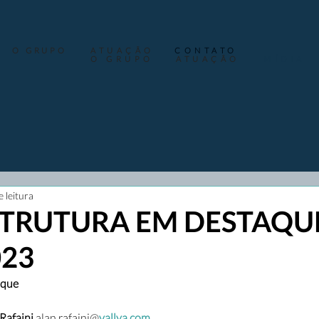
O GRUPO
ATUAÇÃO
CONTATO
O GRUPO
ATUAÇÃO
MÍDIA
e leitura
TRUTURA EM DESTAQUE
023
aque
afaini 
alan.rafaini@
vallya.com