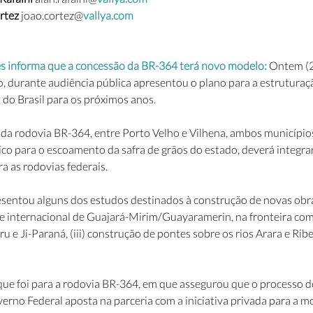
rtez 
joao.cortez@
vallya.com
s informa que a concessão da BR-364 terá novo modelo: 
Ontem (21
o, durante audiência pública apresentou o plano para a estruturaç
do Brasil para os próximos anos. 
da rodovia BR-364, entre Porto Velho e Vilhena, ambos município
tico para o escoamento da safra de grãos do estado, deverá integr
a as rodovias federais. 
entou alguns dos estudos destinados à construção de novas obra
te internacional de Guajará-Mirim/Guayaramerin, na fronteira com a 
u e Ji-Paraná, (iii) construção de pontes sobre os rios Arara e Ribe
ue foi para a rodovia BR-364, em que assegurou que o processo d
erno Federal aposta na parceria com a iniciativa privada para a m