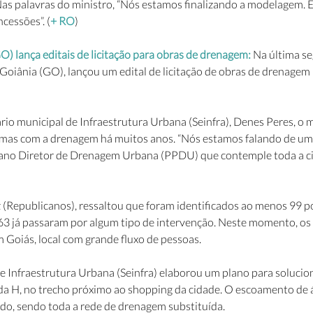
s palavras do ministro, “Nós estamos finalizando a modelagem. El
cessões”. (
+ RO
)
O) lança editais de licitação para obras de drenagem: 
Na última se
Goiânia (GO), lançou um edital de licitação de obras de drenagem 
io municipal de Infraestrutura Urbana (Seinfra), Denes Peres, o m
mas com a drenagem há muitos anos. “Nós estamos falando de uma
ano Diretor de Drenagem Urbana (PPDU) que contemple toda a cid
z (Republicanos), ressaltou que foram identificados ao menos 99 p
63 já passaram por algum tipo de intervenção. Neste momento, os 
 Goiás, local com grande fluxo de pessoas.
de Infraestrutura Urbana (Seinfra) elaborou um plano para solucio
a H, no trecho próximo ao shopping da cidade. O escoamento de á
o, sendo toda a rede de drenagem substituída.