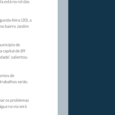
a está no rol das 
gunda-feira (20), a 
no bairro Jardim 
unicípio de 
 capital de 89 
ade”, salientou 
ontos de 
trabalhos serão 
nar os problemas 
gua na via será 