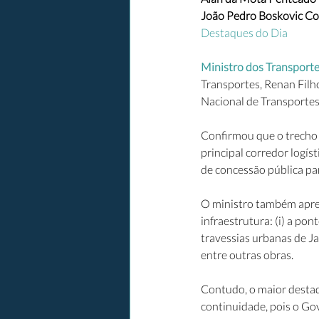
João Pedro Boskovic Co
Destaques do Dia
Ministro dos Transporte
Transportes, Renan Filh
Nacional de Transportes 
Confirmou que o trecho 
principal corredor logís
de concessão pública par
O ministro também apres
infraestrutura: (i) a pon
travessias urbanas de Jar
entre outras obras.
Contudo, o maior destaq
continuidade, pois o Gov