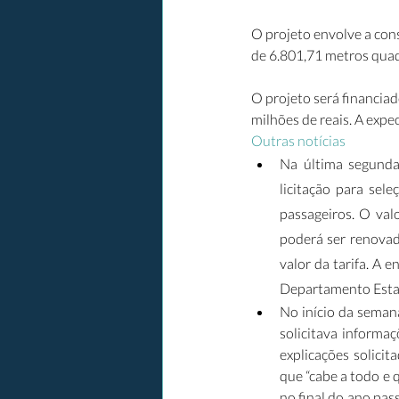
O projeto envolve a cons
de 6.801,71 metros quadr
O projeto será financia
milhões de reais. A expec
Outras notícias
Na última segunda
licitação para sel
passageiros. O val
poderá ser renovad
valor da tarifa. A 
Departamento Estad
No início da seman
solicitava informa
explicações solici
que “cabe a todo e 
no final do ano pas