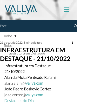
Post
Todos
21 de out. de 2022
3 min de leitura
Todos
INFRAESTRUTURA EM
Infraestrutura em Destaque
DESTAQUE - 21/10/2022
Infraestrutura em Destaque
21/10/2022
Alan da Mota Penteado Rafaini 
alan.rafaini@
vallya.com
João Pedro Boskovic Cortez  
joao.cortez@
vallya.com
Destaques do Dia