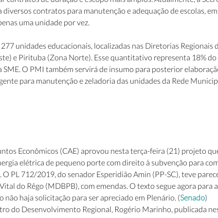
 diversos contratos para manutenção e adequação de escolas, em 
penas uma unidade por vez.
77 unidades educacionais, localizadas nas Diretorias Regionais 
e) e Pirituba (Zona Norte). Esse quantitativo representa 18% do t
a SME. O PMI também servirá de insumo para posterior elaboração
ente para manutenção e zeladoria das unidades da Rede Municipa
tos Econômicos (CAE) aprovou nesta terça-feira (21) projeto que 
nergia elétrica de pequeno porte com direito à subvenção para com
 O PL 712/2019, do senador Esperidião Amin (PP-SC), teve parece
Vital do Rêgo (MDBPB), com emendas. O texto segue agora para a
 não haja solicitação para ser apreciado em Plenário. (
Senado
)
tro do Desenvolvimento Regional, Rogério Marinho, publicada nest