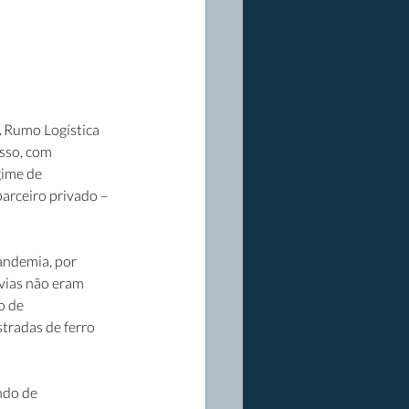
A Rumo Logística 
sso, com 
gime de 
arceiro privado – 
andemia, por 
vias não eram 
o de 
tradas de ferro 
ndo de 