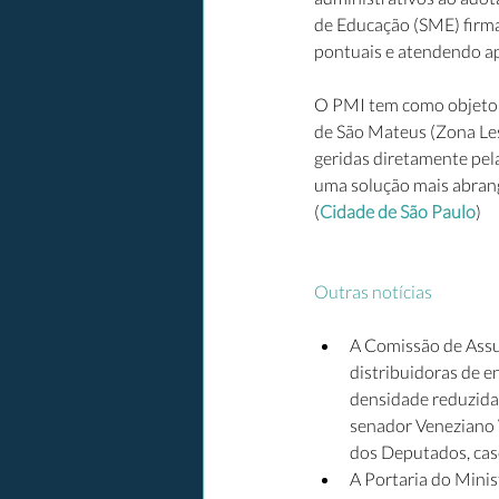
de Educação (SME) firma
pontuais e atendendo a
O PMI tem como objeto 2
de São Mateus (Zona Lest
geridas diretamente pel
uma solução mais abrang
(
Cidade de São Paulo
)
Outras notícias
A Comissão de Assun
distribuidoras de e
densidade reduzida.
senador Veneziano 
dos Deputados, caso
A Portaria do Minis