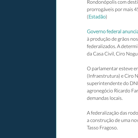
Rondonópolis com destin
prorrogáveis por mais 45
(
Estadão
)
Governo federal anuncia
à produção de grãos nos 
federalizados. A determi
da Casa Civil, Ciro Nogu
O parlamentar esteve em 
(Infraestrutura) e Ciro 
superintendente do DNIT
agronegócio Ricardo Fari
demandas locais.
A federalização das rodo
a construção de uma nov
Tasso Fragoso.