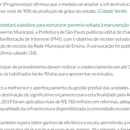
(Progressistas) afirmou que a medida vai ampliar a infraestrutura
por mais de 90% da produção de grãos do estado. (
Cidade Verde
)
coletará subsídios para estruturar parceria voltada à manutenção 
overno Municipal, a Prefeitura de São Paulo publicou edital de c
nifestação de Interesse (PMI), com o objetivo de receber estudos
o de escolas da Rede Municipal de Ensino. A convocação foi publ
último sábado (18).
icipar do procedimento devem realizar o credenciamento em até 3
, os habilitados terão 90 dias para apresentar os estudos.
co a melhoria e o aperfeiçoamento da gestão predial das unidades 
 destinação de significativo orçamento para esta finalidade pela 
2019 foram aplicados mais de R$ 760 milhões em reformas, adequ
 qualidade da infraestrutura disponibilizada à comunidade escolar
 também espera obter ganhos de eficiência e escala, permitindo a 
ar contratos de duração e escopo mais amplos. Atualmente, a Secre