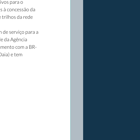
ivos para o 
s à concessão da 
trilhos da rede 
de serviço para a 
e da Agência 
camento com a BR-
Daia) e tem 