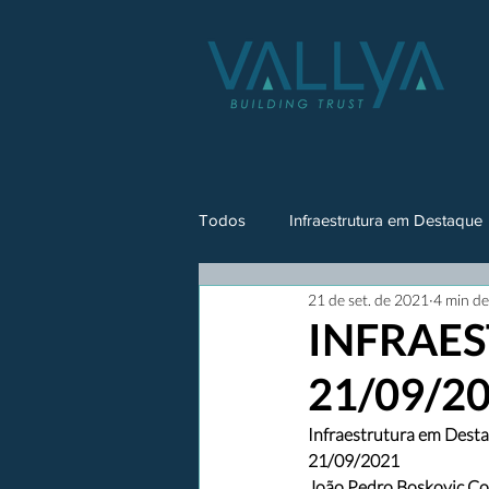
Todos
Infraestrutura em Destaque
21 de set. de 2021
4 min de
INFRAES
21/09/2
Infraestrutura em Dest
21/09/2021
João Pedro Boskovic Co