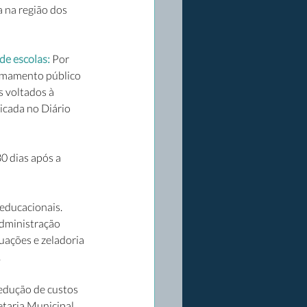
 na região dos 
de escolas:
 Por 
hamamento público 
 voltados à 
icada no Diário 
0 dias após a 
educacionais. 
Administração 
ações e zeladoria 
.
redução de custos 
taria Municipal 