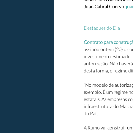
Juan Cabral Cuervo  
jua
Destaques do Dia
Contrato para construç
assinou ontem (20) o co
investimento estimado en
autorização. Não haverá 
desta forma, o regime di
“No modelo de autorizaçã
exemplo. É um regime nov
estatais. As empresas con
infraestrutura do Macha
do País.
A Rumo vai construir um