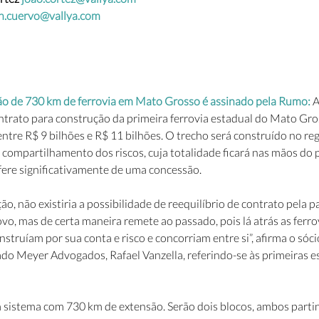
n.cuervo@vallya.com
ão de 730 km de ferrovia em Mato Grosso é assinado pela Rumo:
 
ntrato para construção da primeira ferrovia estadual do Mato Gro
tre R$ 9 bilhões e R$ 11 bilhões. O trecho será construído no re
compartilhamento dos riscos, cuja totalidade ficará nas mãos do p
fere significativamente de uma concessão.
o, não existiria a possibilidade de reequilíbrio de contrato pela p
o, mas de certa maneira remete ao passado, pois lá atrás as ferro
struíam por sua conta e risco e concorriam entre si”, afirma o sóci
do Meyer Advogados, Rafael Vanzella, referindo-se às primeiras es
 sistema com 730 km de extensão. Serão dois blocos, ambos parti