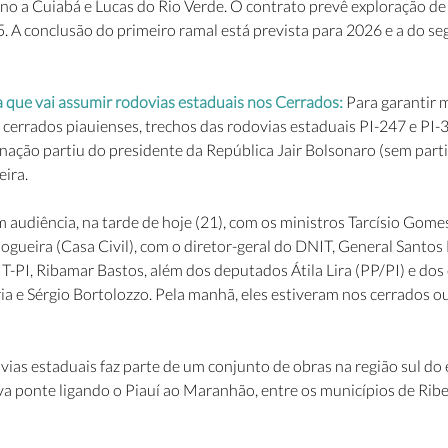
o a Cuiabá e Lucas do Rio Verde. O contrato prevê exploração de 
. A conclusão do primeiro ramal está prevista para 2026 e a do s
 que vai assumir rodovias estaduais nos Cerrados:
 Para garantir 
cerrados piauienses, trechos das rodovias estaduais PI-247 e PI-
nação partiu do presidente da República Jair Bolsonaro (sem parti
eira.
audiência, na tarde de hoje (21), com os ministros Tarcísio Gomes
Nogueira (Casa Civil), com o diretor-geral do DNIT, General Santos 
-PI, Ribamar Bastos, além dos deputados Átila Lira (PP/PI) e dos
a e Sérgio Bortolozzo. Pela manhã, eles estiveram nos cerrados o
vias estaduais faz parte de um conjunto de obras na região sul do 
a ponte ligando o Piauí ao Maranhão, entre os municípios de Ribe