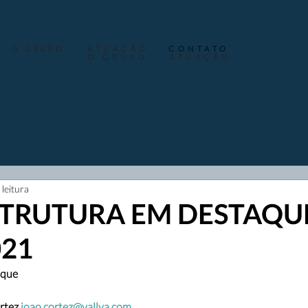
O GRUPO
ATUAÇÃO
CONTATO
O GRUPO
ATUAÇÃO
MÍDIA
 leitura
TRUTURA EM DESTAQUE
021
aque
rtez 
joao.cortez@vallya.com