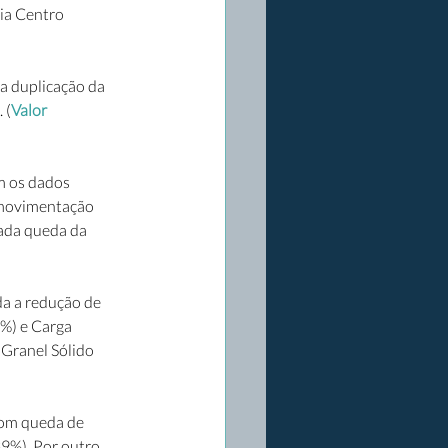
ia Centro 
a duplicação da 
 (
Valor 
 os dados 
 movimentação 
ada queda da 
a a redução de 
%) e Carga 
Granel Sólido 
om queda de 
9%). Por outro 