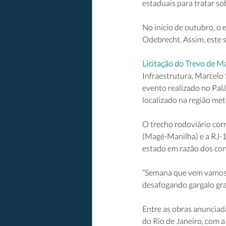
estaduais para tratar so
No início de outubro, o
Odebrecht. Assim, este 
Licitação do Trevo de M
Infraestrutura, Marcelo
evento realizado no Palá
localizado na região met
O trecho rodoviário cor
(Magé-Manilha) e a RJ-1
estado em razão dos co
“Semana que vem vamos p
desafogando gargalo gran
Entre as obras anunciad
do Rio de Janeiro, com a