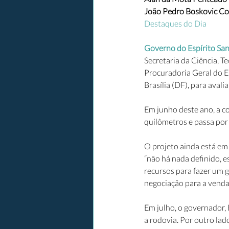
João Pedro Boskovic Cor
Destaques do Dia
Governo do Espírito San
Secretaria da Ciência, T
Procuradoria Geral do E
Brasília (DF), para aval
Em junho deste ano, a c
quilômetros e passa por
O projeto ainda está em 
“não há nada definido, e
recursos para fazer um 
negociação para a venda
Em julho, o governador, 
a rodovia. Por outro la