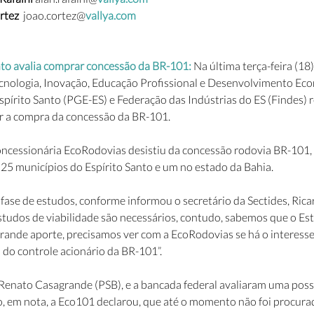
tez  
joao.cortez@
vallya.com
to avalia comprar concessão da BR-101: 
Na última terça-feira (18
ecnologia, Inovação, Educação Profissional e Desenvolvimento Eco
spírito Santo (PGE-ES) e Federação das Indústrias do ES (Findes) 
iar a compra da concessão da BR-101.
oncessionária EcoRodovias desistiu da concessão rodovia BR-101, 
 25 municípios do Espírito Santo e um no estado da Bahia.
fase de estudos, conforme informou o secretário da Sectides, Rica
studos de viabilidade são necessários, contudo, sabemos que o Est
grande aporte, precisamos ver com a EcoRodovias se há o interesse
 do controle acionário da BR-101”.
Renato Casagrande (PSB), e a bancada federal avaliaram uma possív
do, em nota, a Eco101 declarou, que até o momento não foi procura