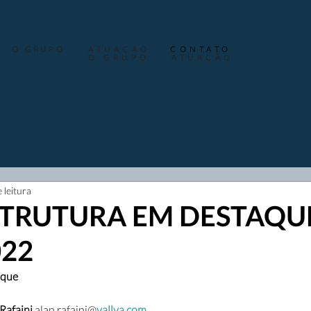
O GRUPO
ATUAÇÃO
CONTATO
O GRUPO
ATUAÇÃO
MÍDIA
 leitura
TRUTURA EM DESTAQUE
022
aque
afaini 
alan.rafaini@
vallya.com