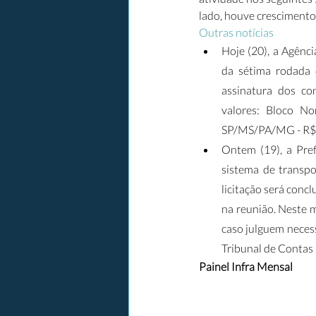
lado, houve crescimento
Outras notícias
Hoje (20), a Agênc
da sétima rodada d
assinatura dos co
valores: Bloco No
SP/MS/PA/MG - R$ 2,
Ontem (19), a Pref
sistema de transpo
licitação será conc
na reunião. Neste m
caso julguem necessá
Tribunal de Contas 
Painel Infra Mensal