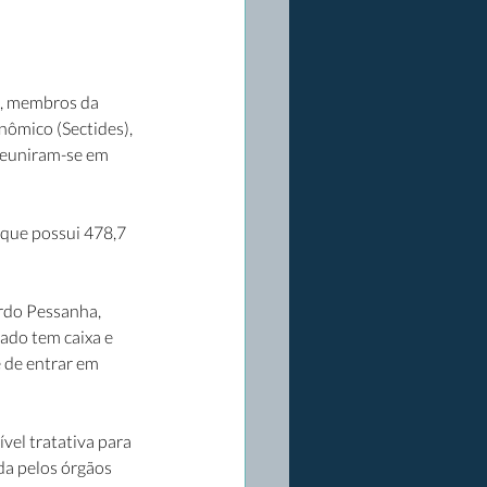
), membros da 
nômico (Sectides), 
reuniram-se em 
que possui 478,7 
rdo Pessanha, 
ado tem caixa e 
 de entrar em 
el tratativa para 
da pelos órgãos 