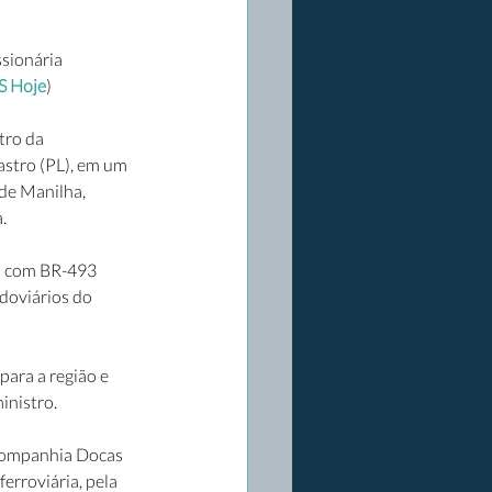
sionária 
S Hoje
)
tro da 
astro (PL), em um 
de Manilha, 
. 
) com BR-493 
doviários do 
ara a região e 
inistro. 
 companhia Docas 
erroviária, pela 