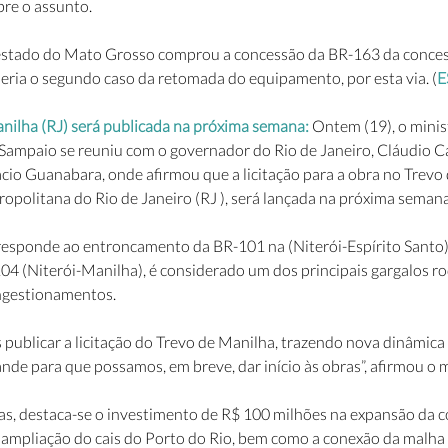
bre o assunto.
 estado do Mato Grosso comprou a concessão da BR-163 da conces
seria o segundo caso da retomada do equipamento, por esta via. (
E
anilha (RJ) será publicada na próxima semana: 
Ontem (19), o minis
 Sampaio se reuniu com o governador do Rio de Janeiro, Cláudio C
cio Guanabara, onde afirmou que a licitação para a obra no Trevo 
ropolitana do Rio de Janeiro (RJ ), será lançada na próxima semana
responde ao entroncamento da BR-101 na (Niterói-Espírito Santo
04 (Niterói-Manilha), é considerado um dos principais gargalos ro
ngestionamentos. 
ublicar a licitação do Trevo de Manilha, trazendo nova dinâmica p
de para que possamos, em breve, dar início às obras”, afirmou o m
as, destaca-se o investimento de R$ 100 milhões na expansão da
 ampliação do cais do Porto do Rio, bem como a conexão da malha f