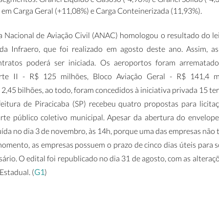
 em Carga Geral (+11,08%) e Carga Conteinerizada (11,93%). 
ia Nacional de Aviação Civil (ANAC) homologou o resultado do lei
a Infraero, que foi realizado em agosto deste ano. Assim, as 
ntratos poderá ser iniciada. Os aeroportos foram arrematados
rte II - R$ 125 milhões, Bloco Aviação Geral - R$ 141,4 m
45 bilhões, ao todo, foram concedidos à iniciativa privada 15 ter
eitura de Piracicaba (SP) recebeu quatro propostas para licitaç
rte público coletivo municipal. Apesar da abertura do envelope 
luída no dia 3 de novembro, às 14h, porque uma das empresas não 
omento, as empresas possuem o prazo de cinco dias úteis para sol
rio. O edital foi republicado no dia 31 de agosto, com as alteraçõe
Estadual. (
G1
)