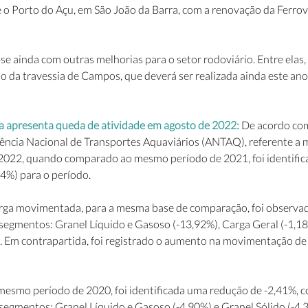
é o Porto do Açu, em São João da Barra, com a renovação da Ferrov
 ainda com outras melhorias para o setor rodoviário. Entre elas, 
ção da travessia de Campos, que deverá ser realizada ainda este ano.
 apresenta queda de atividade em agosto de 2022: 
De acordo com
gência Nacional de Transportes Aquaviários (ANTAQ), referente a
2022, quando comparado ao mesmo período de 2021, foi identific
74%) para o período.
arga movimentada, para a mesma base de comparação, foi observad
 segmentos: Granel Líquido e Gasoso (-13,92%), Carga Geral (-1,18
. Em contrapartida, foi registrado o aumento na movimentação de 
smo período de 2020, foi identificada uma redução de -2,41%, c
segmentos: Granel Líquido e Gasoso (-4,90%) e Granel Sólido (-4,3