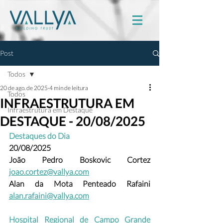
Post
Todos
20 de ago. de 2025
4 min de leitura
Todos
INFRAESTRUTURA EM
Infraestrutura em Destaque
DESTAQUE - 20/08/2025
Destaques do Dia
20/08/2025
João Pedro Boskovic Cortez
joao.cortez@vallya.com
Alan da Mota Penteado Rafaini 
alan.rafaini@vallya.com
Hospital Regional de Campo Grande 