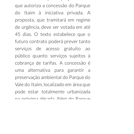
que autoriza a concessão do Parque 
do Itaim à iniciativa privada. A 
proposta, que tramitará em regime 
de urgência, deve ser votada em até 
45 dias. O texto estabelece que o 
futuro contrato poderá prever tanto 
serviços de acesso gratuito ao 
público quanto serviços sujeitos à 
cobrança de tarifas. A concessão é 
uma alternativa para garantir a 
preservação ambiental do Parque do 
Vale do Itaim, localizado em área que 
pode estar totalmente urbanizada 
na próxima década. Além do Parque 
do Itaim, o pacote de ativos passíveis 
de concessão inclui: Rodoviária 
Velha, Sedes (Sistema Educacional de 
Desenvolvimento Social), Prédio do 