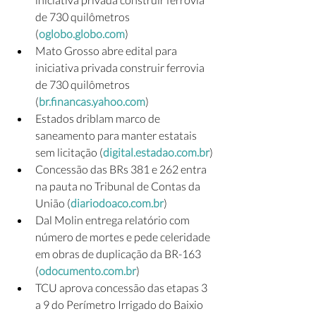
de 730 quilômetros 
(
oglobo.globo.com
)
Mato Grosso abre edital para 
iniciativa privada construir ferrovia 
de 730 quilômetros 
(
br.financas.yahoo.com
)
Estados driblam marco de 
saneamento para manter estatais 
sem licitação (
digital.estadao.com.br
)
Concessão das BRs 381 e 262 entra 
na pauta no Tribunal de Contas da 
União (
diariodoaco.com.br
)
Dal Molin entrega relatório com 
número de mortes e pede celeridade 
em obras de duplicação da BR-163 
(
odocumento.com.br
)
TCU aprova concessão das etapas 3 
a 9 do Perímetro Irrigado do Baixio 