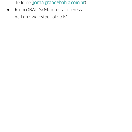
de Irecê (
jornalgrandebahia.com.br
)
Rumo (RAIL3) Manifesta Interesse 
na Ferrovia Estadual do MT 
(
comoinvestir.thecap.com.br
)
Finalmente o trem para Cuiabá 
entra nos trilhos 
(
diariodecuiaba.com.br
)
Ministro Tarcísio de Freitas rebate 
críticas ao projeto do Ferrogrão 
(
noticias.r7.com
)
Mato Grosso anuncia ferrovias de 
R$ 12 bilhões e joga pressão sobre 
Ferrogrão (
jornaldebrasilia.com.br
)
Copasa é condenada a pagar R$ 7 
milhões por danos morais diante do 
desabastecimento de água em Nova 
Serrana (
g1.globo.com
)
Mato Grosso anuncia ferrovias de 
R$ 12 bilhões e joga pressão sobre 