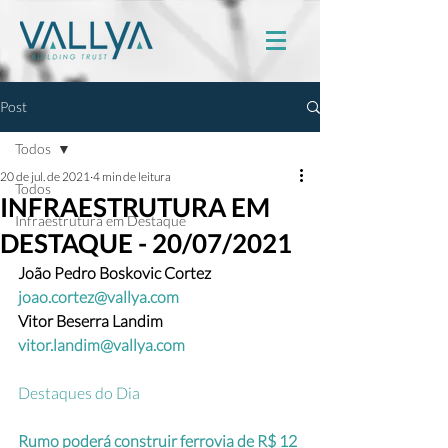
Post
Todos
20 de jul. de 2021
4 min de leitura
Todos
INFRAESTRUTURA EM
Infraestrutura em Destaque
DESTAQUE - 20/07/2021
João Pedro Boskovic Cortez 
joao.cortez@vallya.com
Vitor Beserra Landim  
vitor.landim@vallya.com
Destaques do Dia
Rumo poderá construir ferrovia de R$ 12 