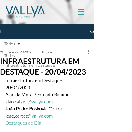
Post
Todos
20 de abr. de 2023
5 min de leitura
Todos
INFRAESTRUTURA EM
Infraestrutura em Destaque
DESTAQUE - 20/04/2023
Infraestrutura em Destaque
20/04/2023
Alan da Mota Penteado Rafaini 
alan.rafaini@
vallya.com
João Pedro Boskovic Cortez 
joao.cortez@
vallya.com
Destaques do Dia