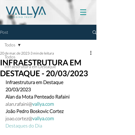
Post
Todos
20 de mar. de 2023
3 min de leitura
Todos
INFRAESTRUTURA EM
Infraestrutura em Destaque
DESTAQUE - 20/03/2023
Infraestrutura em Destaque
20/03/2023
Alan da Mota Penteado Rafaini 
alan.rafaini@
vallya.com
João Pedro Boskovic Cortez 
joao.cortez@
vallya.com
Destaques do Dia