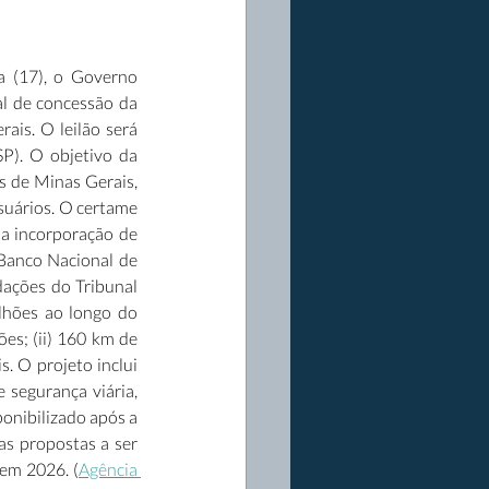
 (17), o Governo 
l de concessão da 
is. O leilão será 
P). O objetivo da 
s de Minas Gerais, 
suários. O certame 
 a incorporação de 
Banco Nacional de 
ções do Tribunal 
hões ao longo do 
es; (ii) 160 km de 
. O projeto inclui 
segurança viária, 
onibilizado após a 
s propostas a ser 
 em 2026. (
Agência 