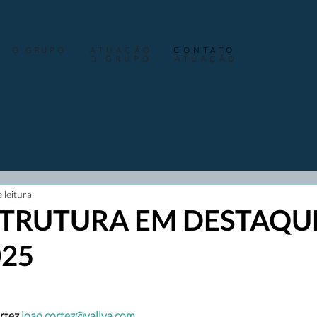
O GRUPO
ATUAÇÃO
CONTATO
O GRUPO
ATUAÇÃO
MÍDIA
 leitura
TRUTURA EM DESTAQUE
025
rtez
joao.cortez@vallya.com