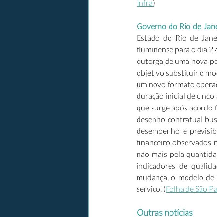
Infra
) 
Governo do Rio de Jane
Estado do Rio de Jane
fluminense para o dia 27 
outorga de uma nova per
objetivo substituir o mo
um novo formato operac
duração inicial de cinco
que surge após acordo f
desenho contratual busc
desempenho e previsibi
financeiro observados 
não mais pela quantida
indicadores de qualid
mudança, o modelo de r
serviço. (
Folha de São P
Outras notícias