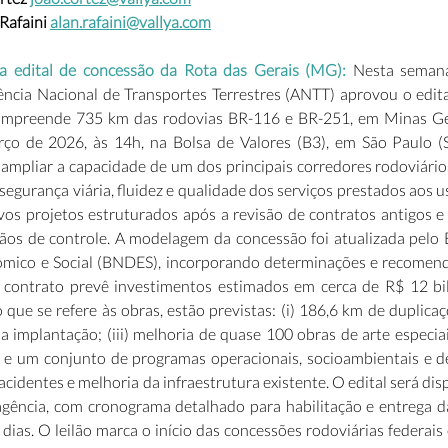
afaini 
alan.rafaini@vallya.com
a edital de concessão da Rota das Gerais (MG): 
Nesta semana
ncia Nacional de Transportes Terrestres (ANTT) aprovou o edita
ompreende 735 km das rodovias BR-116 e BR-251, em Minas Gera
rço de 2026, às 14h, na Bolsa de Valores (B3), em São Paulo (S
 ampliar a capacidade de um dos principais corredores rodoviário
egurança viária, fluidez e qualidade dos serviços prestados aos u
ovos projetos estruturados após a revisão de contratos antigos e
os de controle. A modelagem da concessão foi atualizada pelo 
ico e Social (BNDES), incorporando determinações e recomenda
contrato prevê investimentos estimados em cerca de R$ 12 bil
que se refere às obras, estão previstas: (i) 186,6 km de duplicaçõ
da implantação; (iii) melhoria de quase 100 obras de arte especiais
e um conjunto de programas operacionais, socioambientais e de 
cidentes e melhoria da infraestrutura existente. O edital será disp
gência, com cronograma detalhado para habilitação e entrega da
dias. O leilão marca o início das concessões rodoviárias federais