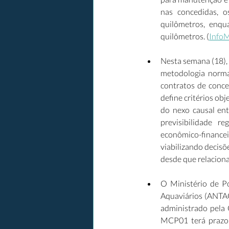
nas concedidas, o
quilômetros, enqu
quilômetros. (
Info
Nesta semana (18),
metodologia norma
contratos de conce
define critérios ob
do nexo causal ent
previsibilidade r
econômico-finance
viabilizando decisõ
desde que relaciona
O Ministério de P
Aquaviários (ANTAQ
administrado pela 
MCP01 terá prazo 