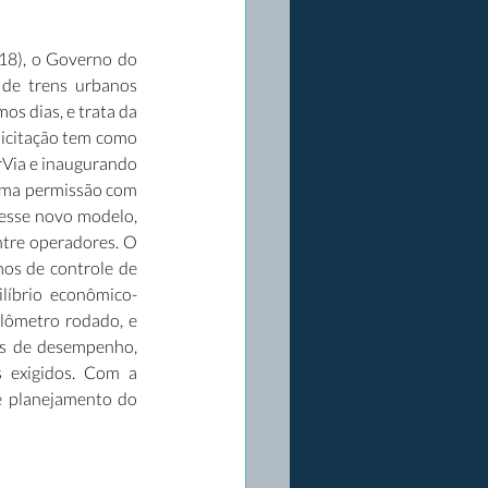
8), o Governo do 
de trens urbanos 
os dias, e trata da 
icitação tem como 
rVia e inaugurando 
uma permissão com 
 esse novo modelo, 
tre operadores. O 
os de controle de 
ilíbrio econômico-
lômetro rodado, e 
as de desempenho, 
 exigidos. Com a 
e planejamento do 