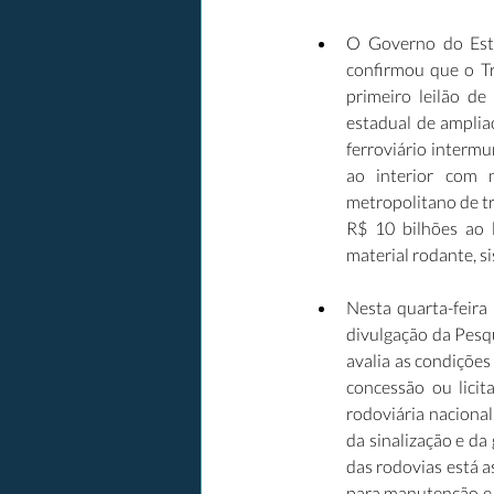
O Governo do Esta
confirmou que o Tr
primeiro leilão de
estadual de amplia
ferroviário intermu
ao interior com m
metropolitano de t
R$ 10 bilhões ao l
material rodante, s
Nesta quarta-feira
divulgação da Pesq
avalia as condições
concessão ou licit
rodoviária naciona
da sinalização e da
das rodovias está a
para manutenção e 