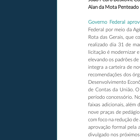
Alan da Mota Penteado R
Governo Federal aprov
Federal por meio da Agê
Rota das Gerais, que c
realizado dia 31 de ma
licitação é modernizar e
elevando os padrões de s
integra a carteira de n
recomendações dos órgã
Desenvolvimento Econôm
de Contas da União. O 
período concessório. No 
faixas adicionais, além 
nove praças de pedágio 
com foco na redução de a
aprovação formal pela a
divulgado nos próximos 