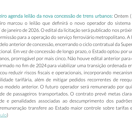
iro agenda leilão da nova concessão de trens urbanos: 
Ontem (1
iro marcou o leilão que definirá o novo operador do sistema 
de janeiro de 2026. O edital da licitação será publicado nos próxim
missão para a operação do serviço ferroviário metropolitano. A l
delo anterior de concessão, encerrando o ciclo contratual da Supe
ional. Em vez de concessão de longo prazo, o Estado optou por 
 anos, prorrogável por mais cinco. Não houve edital anterior para
irmado no fim de 2024 para viabilizar uma transição ordenada en
ou reduzir riscos fiscais e operacionais, incorporando mecanism
lidade tarifária, além de mitigar pedidos recorrentes de reequ
no modelo anterior. O futuro operador será remunerado por qui
de de passageiros transportados. O contrato prevê metas clar
ade e penalidades associadas ao descumprimento dos padrões
emuneração transfere ao Estado maior controle sobre tarifas 
aulo
) 