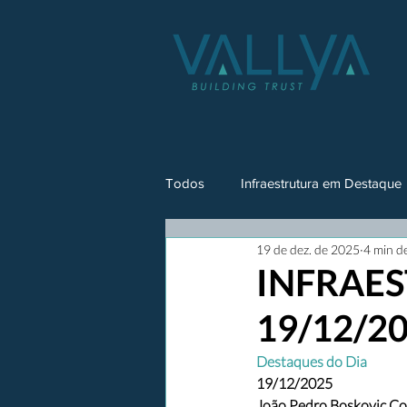
Todos
Infraestrutura em Destaque
19 de dez. de 2025
4 min de
INFRAES
19/12/2
Destaques do Dia
19/12/2025
João Pedro Boskovic Co