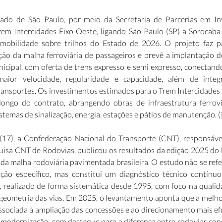
do de São Paulo, por meio da Secretaria de Parcerias em Inve
em Intercidades Eixo Oeste, ligando São Paulo (SP) a Sorocaba (
 mobilidade sobre trilhos do Estado de 2026. O projeto faz pa
ção da malha ferroviária de passageiros e prevê a implantação d
nicipal, com oferta de trens expresso e semi expresso, conectando 
aior velocidade, regularidade e capacidade, além de integ
ransportes. Os investimentos estimados para o Trem Intercidades
ongo do contrato, abrangendo obras de infraestrutura ferroviá
istemas de sinalização, energia, estações e pátios de manutenção. (
 (17), a Confederação Nacional do Transporte (CNT), responsável 
uisa CNT de Rodovias, publicou os resultados da edição 2025 do 
 da malha rodoviária pavimentada brasileira. O estudo não se refe
ação específico, mas constitui um diagnóstico técnico contínuo 
l, realizado de forma sistemática desde 1995, com foco na qualid
 geometria das vias. Em 2025, o levantamento aponta que a melhor
ssociada à ampliação das concessões e ao direcionamento mais efi
modernização, com destaque para a diferença entre rodovias conce