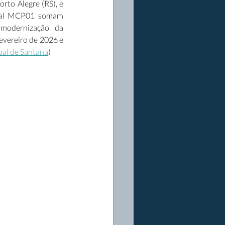
to Alegre (RS), e 
inal MCP01 somam 
modernização da 
fevereiro de 2026 e 
pal de Santana
) 