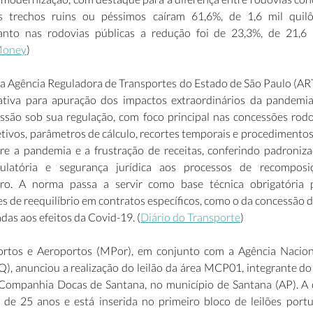
s trechos ruins ou péssimos caíram 61,6%, de 1,6 mil quil
anto nas rodovias públicas a redução foi de 23,3%, de 21,6 m
Money
) 
 a Agência Reguladora de Transportes do Estado de São Paulo (ART
tiva para apuração dos impactos extraordinários da pandemia
ssão sob sua regulação, com foco principal nas concessões rodovi
jetivos, parâmetros de cálculo, recortes temporais e procedimentos 
re a pandemia e a frustração de receitas, conferindo padroniza
egulatória e segurança jurídica aos processos de recomposiç
iro. A norma passa a servir como base técnica obrigatória pa
es de reequilíbrio em contratos específicos, como o da concessão 
das aos efeitos da Covid-19. (
Diário do Transporte
) 
ortos e Aeroportos (MPor), em conjunto com a Agência Naciona
), anunciou a realização do leilão da área MCP01, integrante do 
Companhia Docas de Santana, no município de Santana (AP). A 
de 25 anos e está inserida no primeiro bloco de leilões portu