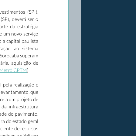
stimentos (SPI), 
SP), deverá ser o 
rte da estratégia 
e um novo serviço 
a capital paulista 
ração ao sistema 
 Sorocaba superam 
ria, aquisição de 
Metrô CPTM
) 
pela realização e 
levantamento, que 
re a um projeto de 
da infraestrutura 
ade do pavimento, 
a do estado geral 
ciente de recursos 
didas e públicas: 