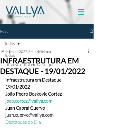
Post
Todos
19 de jan. de 2022
2 min de leitura
Todos
INFRAESTRUTURA EM
Infraestrutura em Destaque
DESTAQUE - 19/01/2022
Infraestrutura em Destaque
19/01/2022
João Pedro Boskovic Cortez
joao.cortez@vallya.com
Juan Cabral Cuervo  
juan.cuervo@vallya.com
Destaques do Dia