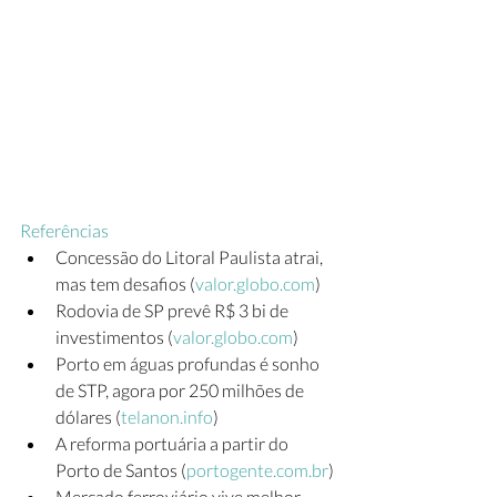
Referências
Concessão do Litoral Paulista atrai, 
mas tem desafios (
valor.globo.com
)
Rodovia de SP prevê R$ 3 bi de 
investimentos (
valor.globo.com
)
Porto em águas profundas é sonho 
de STP, agora por 250 milhões de 
dólares (
telanon.info
)
A reforma portuária a partir do 
Porto de Santos (
portogente.com.br
)
Mercado ferroviário vive melhor 