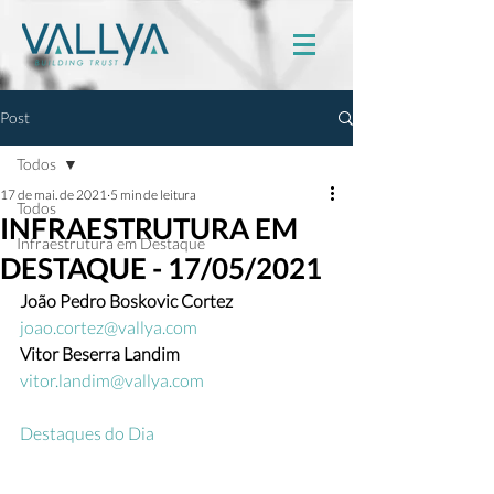
Post
Todos
17 de mai. de 2021
5 min de leitura
Todos
INFRAESTRUTURA EM
Infraestrutura em Destaque
DESTAQUE - 17/05/2021
João Pedro Boskovic Cortez
joao.cortez@vallya.com
Vitor Beserra Landim 
vitor.landim@vallya.com
Destaques do Dia