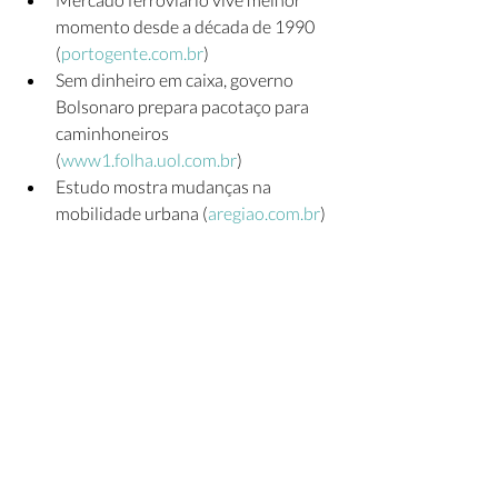
momento desde a década de 1990 
(
portogente.com.br
)
Sem dinheiro em caixa, governo 
Bolsonaro prepara pacotaço para 
caminhoneiros 
(
www1.folha.uol.com.br
)
Estudo mostra mudanças na 
mobilidade urbana (
aregiao.com.br
)
BR-153 será duplicada em Goiás de 
Anápolis até Araguaína no Tocantins 
(
aparecidanet.com.br
)
Sucesso do leilão da Cedae revela 
apetite do mercado por 
investimentos em saneamento 
(
jovempan.com.br
)
Pedágio cria divergência na maior 
concessão rodoviária do país, no PR 
(
acidadeon.com
)