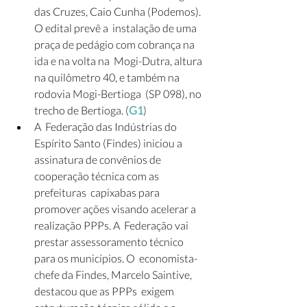
das Cruzes, Caio Cunha (Podemos). 
O edital prevê a  instalação de uma 
praça de pedágio com cobrança na 
ida e na volta na  Mogi-Dutra, altura 
na quilômetro 40, e também na 
rodovia Mogi-Bertioga  (SP 098), no 
trecho de Bertioga. (
G1
)
A  Federação das Indústrias do 
Espírito Santo (Findes) iniciou a  
assinatura de convênios de 
cooperação técnica com as 
prefeituras  capixabas para 
promover ações visando acelerar a 
realização PPPs. A  Federação vai 
prestar assessoramento técnico 
para os municípios. O  economista-
chefe da Findes, Marcelo Saintive, 
destacou que as PPPs  exigem 