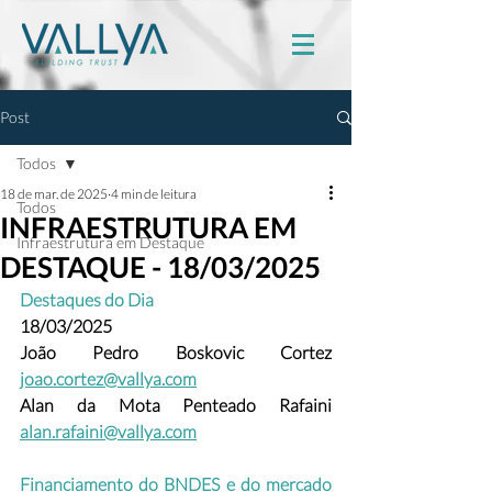
Post
Todos
18 de mar. de 2025
4 min de leitura
Todos
INFRAESTRUTURA EM
Infraestrutura em Destaque
DESTAQUE - 18/03/2025
Destaques do Dia
18/03/2025
João Pedro Boskovic Cortez
joao.cortez@vallya.com
Alan da Mota Penteado Rafaini 
alan.rafaini@vallya.com
Financiamento do BNDES e do mercado 