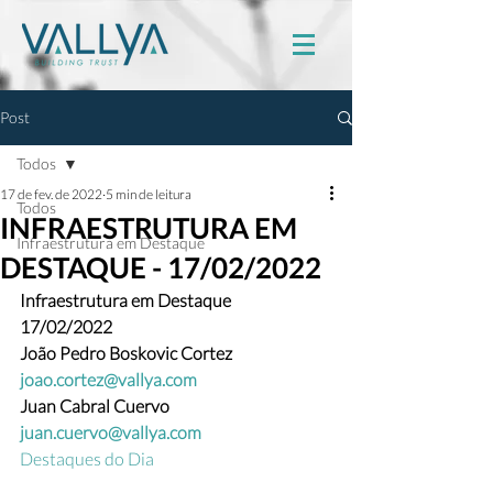
Post
Todos
17 de fev. de 2022
5 min de leitura
Todos
INFRAESTRUTURA EM
Infraestrutura em Destaque
DESTAQUE - 17/02/2022
Infraestrutura em Destaque
17/02/2022
João Pedro Boskovic Cortez 
joao.cortez@vallya.com
Juan Cabral Cuervo  
juan.cuervo@vallya.com
Destaques do Dia