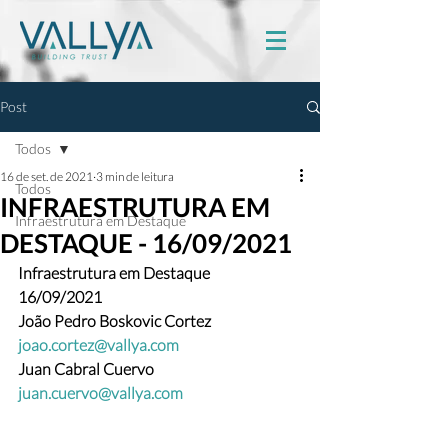
Post
Todos
16 de set. de 2021
3 min de leitura
Todos
INFRAESTRUTURA EM
Infraestrutura em Destaque
DESTAQUE - 16/09/2021
Infraestrutura em Destaque
16/09/2021
João Pedro Boskovic Cortez 
joao.cortez@vallya.com
Juan Cabral Cuervo
juan.cuervo@vallya.com