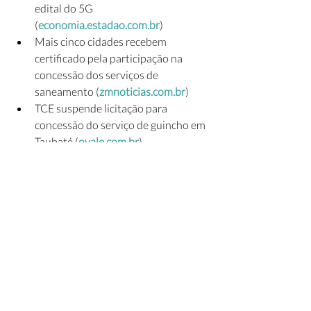
edital do 5G 
(
economia.estadao.com.br
)
Mais cinco cidades recebem 
certificado pela participação na 
concessão dos serviços de 
saneamento (
zmnoticias.com.br
)
TCE suspende licitação para 
concessão do serviço de guincho em 
Taubaté (
ovale.com.br
)
Cinco cidades recebem certificado 
pela participação na concessão de 
serviços (
tupi.fm
)
Infraestrutura receberá recursos de 
Santa Catarina para obras viárias 
(
odocumento.com.br
)
Leilões de 4 portos públicos devem 
atrair R$ 20 bilhões em 
investimentos (
poder360.com.br
)
Aeroporto da Pampulha, Mineirinho 