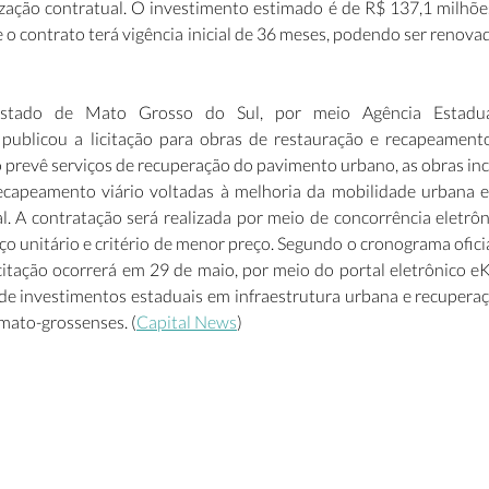
lização contratual. O investimento estimado é de R$ 137,1 milhõe
 e o contrato terá vigência inicial de 36 meses, podendo ser renova
tado de Mato Grosso do Sul, por meio Agência Estadua
publicou a licitação para obras de restauração e recapeamento
 prevê serviços de recuperação do pavimento urbano, as obras inc
ecapeamento viário voltadas à melhoria da mobilidade urbana e
al. A contratação será realizada por meio de concorrência eletrôn
o unitário e critério de menor preço. Segundo o cronograma oficial
citação ocorrerá em 29 de maio, por meio do portal eletrônico eKr
de investimentos estaduais em infraestrutura urbana e recuperaçã
mato-grossenses. (
Capital News
) 