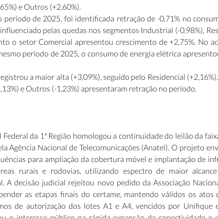
,65%) e Outros (+2,60%). 
período de 2025, foi identificada retração de -0,71% no consumo
i influenciado pelas quedas nos segmentos Industrial (-0,98%), Resi
nto o setor Comercial apresentou crescimento de +2,75%. No a
smo período de 2025, o consumo de energia elétrica apresentou
istrou a maior alta (+3,09%), seguido pelo Residencial (+2,16%). 
1,13%) e Outros (-1,23%) apresentaram retração no período.
 Federal da 1ª Região homologou a continuidade do leilão da faix
la Agência Nacional de Telecomunicações (Anatel). O projeto envo
quências para ampliação da cobertura móvel e implantação de inf
áreas rurais e rodovias, utilizando espectro de maior alcance
l. A decisão judicial rejeitou novo pedido da Associação Nacion
pender as etapas finais do certame, mantendo válidos os atos
rmos de autorização dos lotes A1 e A4, vencidos por Unifique 
u o interesse público na rápida expansão da conectividade e da 