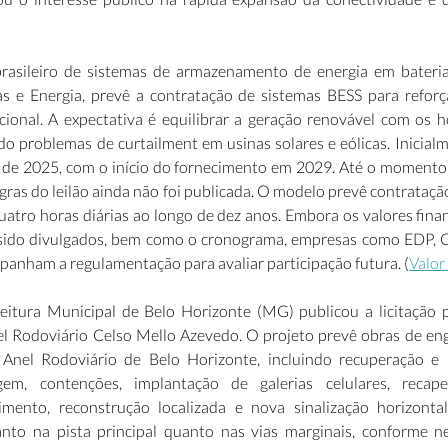
brasileiro de sistemas de armazenamento de energia em bateria
s e Energia, prevê a contratação de sistemas BESS para reforç
cional. A expectativa é equilibrar a geração renovável com os ho
 problemas de curtailment em usinas solares e eólicas. Inicialmen
 de 2025, com o início do fornecimento em 2029. Até o momento, 
egras do leilão ainda não foi publicada. O modelo prevê contrataçã
atro horas diárias ao longo de dez anos. Embora os valores finan
ido divulgados, bem como o cronograma, empresas como EDP, Co
panham a regulamentação para avaliar participação futura. (
Valor
eitura Municipal de Belo Horizonte (MG) publicou a licitação p
l Rodoviário Celso Mello Azevedo. O projeto prevê obras de eng
 Anel Rodoviário de Belo Horizonte, incluindo recuperação e
em, contenções, implantação de galerias celulares, recapea
mento, reconstrução localizada e nova sinalização horizontal
nto na pista principal quanto nas vias marginais, conforme ne