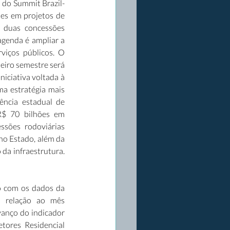
 do Summit Brazil-
es em projetos de 
 duas concessões 
agenda é ampliar a 
viços públicos. O 
eiro semestre será 
iciativa voltada à 
ma estratégia mais 
ncia estadual de 
$ 70 bilhões em 
sões rodoviárias 
no Estado, além da 
da infraestrutura. 
 com os dados da 
 relação ao mês 
anço do indicador 
tores Residencial 