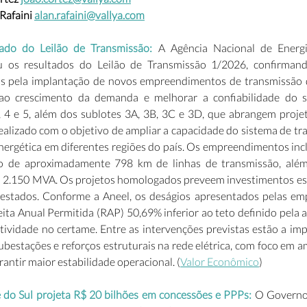
afaini 
alan.rafaini@vallya.com
ado do Leilão de Transmissão:
 A Agência Nacional de Energia
 os resultados do Leilão de Transmissão 1/2026, confirmando
s pela implantação de novos empreendimentos de transmissão de
 ao crescimento da demanda e melhorar a confiabilidade do si
, 4 e 5, além dos sublotes 3A, 3B, 3C e 3D, que abrangem proje
i realizado com o objetivo de ampliar a capacidade do sistema de tr
energética em diferentes regiões do país. Os empreendimentos inc
 de aproximadamente 798 km de linhas de transmissão, além
m 2.150 MVA. Os projetos homologados preveem investimentos es
estados. Conforme a Aneel, os deságios apresentados pelas em
ta Anual Permitida (RAP) 50,69% inferior ao teto definido pela a
tividade no certame. Entre as intervenções previstas estão a imp
ubestações e reforços estruturais na rede elétrica, com foco em am
rantir maior estabilidade operacional. (
Valor Econômico
) 
do Sul projeta R$ 20 bilhões em concessões e PPPs: 
O Governo 