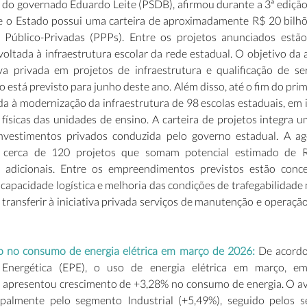
 do governado Eduardo Leite (PSDB), afirmou durante a 3ª edição
 o Estado possui uma carteira de aproximadamente R$ 20 bilhõ
 Público-Privadas (PPPs). Entre os projetos anunciados estão
oltada à infraestrutura escolar da rede estadual. O objetivo da 
iva privada em projetos de infraestrutura e qualificação de ser
io está previsto para junho deste ano. Além disso, até o fim do prim
a à modernização da infraestrutura de 98 escolas estaduais, em in
físicas das unidades de ensino. A carteira de projetos integra u
nvestimentos privados conduzida pelo governo estadual. A agê
 cerca de 120 projetos que somam potencial estimado de R
 adicionais. Entre os empreendimentos previstos estão conces
capacidade logística e melhoria das condições de trafegabilidade 
transferir à iniciativa privada serviços de manutenção e operação 
 no consumo de energia elétrica em março de 2026:
 De acordo
Energética (EPE), o uso de energia elétrica em março, em
, apresentou crescimento de +3,28% no consumo de energia. O av
ipalmente pelo segmento Industrial (+5,49%), seguido pelos se