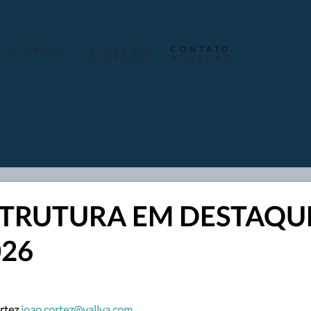
O GRUPO
ATUAÇÃO
CONTATO
O GRUPO
ATUAÇÃO
MÍDIA
TRUTURA EM DESTAQUE
026
rtez
joao.cortez@vallya.com