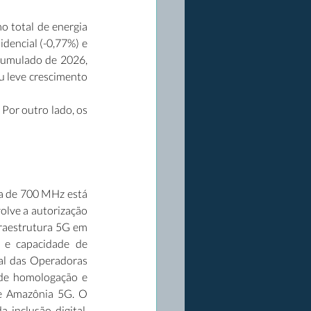
 total de energia 
dencial (-0,77%) e 
cumulado de 2026, 
 leve crescimento 
Por outro lado, os 
a de 700 MHz está 
lve a autorização 
raestrutura 5G em 
 e capacidade de 
al das Operadoras 
 de homologação e 
e Amazônia 5G. O 
inclusão digital. 