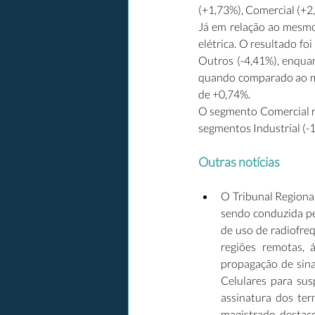
(+1,73%), Comercial (+2
Já em relação ao mesmo 
elétrica. O resultado fo
Outros (-4,41%), enqua
quando comparado ao me
de +0,74%. 
O segmento Comercial reg
segmentos Industrial (-
Outras notícias
O Tribunal Regional
sendo conduzida pe
de uso de radiofre
regiões remotas, 
propagação de sina
Celulares para sus
assinatura dos te
magistrado destaco