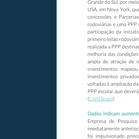
Grande do Sul, por meio
USA, em Nova York, que
concessões e Parcerias
rodoviárias e uma PPP v
participação da iniciat
primeiro leilão rodoviár
realizada a PPP destinad
melhoria das condições 
ampla de atração de i
investimentos mapeou
investimentos privados
voltadas à ampliação da 
PPP escolar, que deverá 
(
CNN Brasil
) 
Dados indicam aumento
Empresa de Pesquisa 
imediatamente anterior
foi impulsionado princ