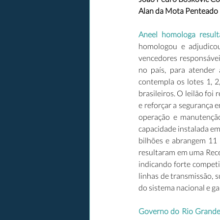
Alan da Mota Penteado R
Aneel homologa result
homologou e adjudicou
vencedores responsávei
no país, para atender
contempla os lotes 1, 2
brasileiros. O leilão fo
e reforçar a segurança 
operação e manutenção
capacidade instalada e
bilhões e abrangem 11 
resultaram em uma Recei
indicando forte competi
linhas de transmissão, s
do sistema nacional e ga
Governo do Rio Grande 