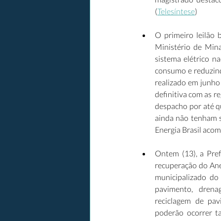
(
Telesíntese
) 
O primeiro leilão 
Ministério de Mina
sistema elétrico na
consumo e reduzindo
realizado em junho
definitiva com as r
despacho por até qu
ainda não tenham s
Energia Brasil acom
Ontem (13), a Pref
recuperação do Ane
municipalizado do
pavimento, drenag
reciclagem de pavi
poderão ocorrer ta