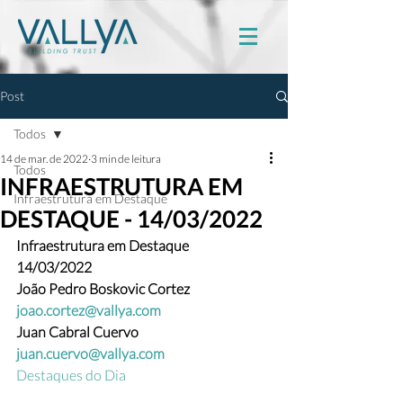
Post
Todos
14 de mar. de 2022
3 min de leitura
Todos
INFRAESTRUTURA EM
Infraestrutura em Destaque
DESTAQUE - 14/03/2022
Infraestrutura em Destaque
14/03/2022
João Pedro Boskovic Cortez 
joao.cortez@vallya.com
Juan Cabral Cuervo  
juan.cuervo@vallya.com
Destaques do Dia