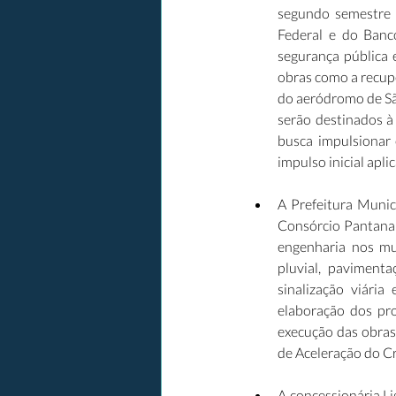
segundo semestre 
Federal e do Banco
segurança pública 
obras como a recupe
do aeródromo de São
serão destinados à
busca impulsionar
impulso inicial apli
A Prefeitura Muni
Consórcio Pantanal
engenharia nos mu
pluvial, pavimenta
sinalização viária
elaboração dos pro
execução das obras
de Aceleração do Cr
A concessionária L