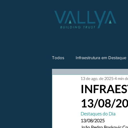
Todos
Infraestrutura em Destaque
13 de ago. de 2025
4 min de
INFRAES
13/08/2
Destaques do Dia
13/08/2025
João Pedro Boskovic Co