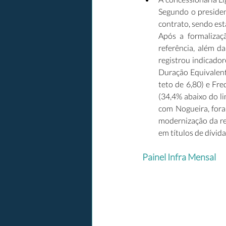
Segundo o presiden
contrato, sendo est
Após a formalizaç
referência, além d
registrou indicador
Duração Equivalent
teto de 6,80) e Fr
(34,4% abaixo do l
com Nogueira, fora
modernização da r
em títulos de dívid
Painel Infra Mensal