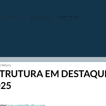
O GRUPO
ATUAÇÃO
CONTATO
O GRUPO
ATUAÇÃO
MÍDIA
 leitura
TRUTURA EM DESTAQUE
025
rtez
joao.cortez@vallya.com