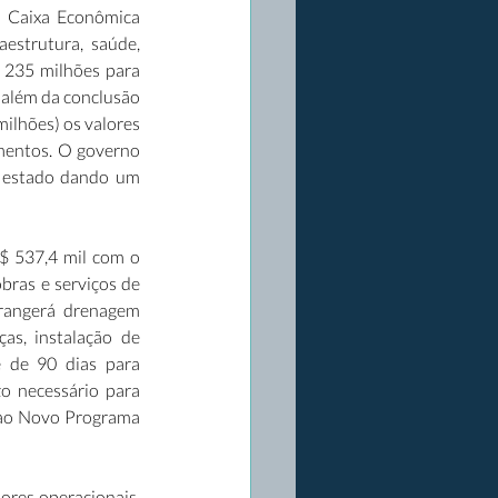
 Caixa Econômica 
estrutura, saúde, 
 235 milhões para 
além da conclusão 
ilhões) os valores 
mentos. O governo 
 estado dando um 
 537,4 mil com o 
ras e serviços de 
rangerá drenagem 
as, instalação de 
é de 90 dias para 
o necessário para 
 ao Novo Programa 
res operacionais. 