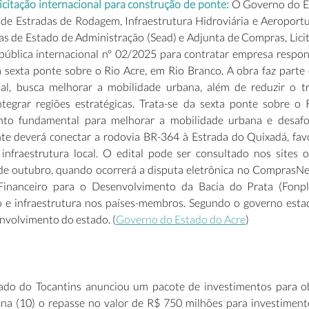
icitação internacional para construção de ponte:
 O Governo do Es
e Estradas de Rodagem, Infraestrutura Hidroviária e Aeroportuá
ias de Estado de Administração (Sead) e Adjunta de Compras, Lici
ão pública internacional nº 02/2025 para contratar empresa respon
 sexta ponte sobre o Rio Acre, em Rio Branco. A obra faz parte 
al, busca melhorar a mobilidade urbana, além de reduzir o tr
tegrar regiões estratégicas. Trata-se da sexta ponte sobre o 
to fundamental para melhorar a mobilidade urbana e desafog
te deverá conectar a rodovia BR-364 à Estrada do Quixadá, favo
 infraestrutura local. O edital pode ser consultado nos sites of
de outubro, quando ocorrerá a disputa eletrônica no ComprasNet
nanceiro para o Desenvolvimento da Bacia do Prata (Fonplat
ão e infraestrutura nos países-membros. Segundo o governo estad
nvolvimento do estado. (
Governo do Estado do Acre
) 
do do Tocantins anunciou um pacote de investimentos para obr
na (10) o repasse no valor de R$ 750 milhões para investimento