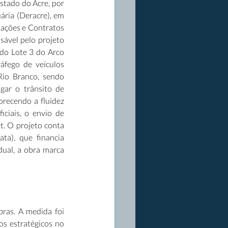
tado do Acre, por 
ria (Deracre), em 
tações e Contratos 
sável pelo projeto 
do Lote 3 do Arco 
áfego de veículos 
Rio Branco, sendo 
ar o trânsito de 
recendo a fluidez 
iciais, o envio de 
. O projeto conta 
a), que financia 
ual, a obra marca 
as. A medida foi 
s estratégicos no 