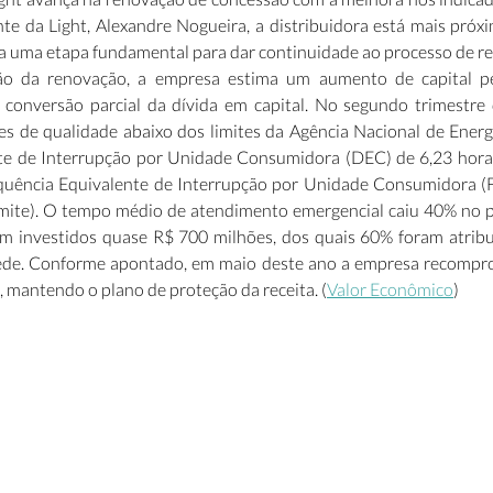
te da Light, Alexandre Nogueira, a distribuidora está mais próxi
a uma etapa fundamental para dar continuidade ao processo de rec
ão da renovação, a empresa estima um aumento de capital pel
a conversão parcial da dívida em capital. No segundo trimestre d
es de qualidade abaixo dos limites da Agência Nacional de Energia
e de Interrupção por Unidade Consumidora (DEC) de 6,23 horas 
equência Equivalente de Interrupção por Unidade Consumidora (F
imite). O tempo médio de atendimento emergencial caiu 40% no p
m investidos quase R$ 700 milhões, dos quais 60% foram atribu
ede. Conforme apontado, em maio deste ano a empresa recompro
a, mantendo o plano de proteção da receita. (
Valor Econômico
)