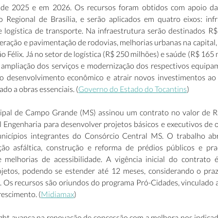
de 2025 e em 2026. Os recursos foram obtidos com apoio da
 Regional de Brasília, e serão aplicados em quatro eixos: infra
e logística de transporte. Na infraestrutura serão destinados R$
ração e pavimentação de rodovias, melhorias urbanas na capital, 
 Félix. Já no setor de logística (R$ 250 milhões) e saúde (R$ 165 m
 ampliação dos serviços e modernização dos respectivos equipa
 o desenvolvimento econômico e atrair novos investimentos ao
cado a obras essenciais. (
Governo do Estado do Tocantins
) 
cipal de Campo Grande (MS) assinou um contrato no valor de R$
 Engenharia para desenvolver projetos básicos e executivos de ob
nicípios integrantes do Consórcio Central MS. O trabalho ab
ção asfáltica, construção e reforma de prédios públicos e praç
 e melhorias de acessibilidade. A vigência inicial do contrato 
jetos, podendo se estender até 12 meses, considerando o praz
. Os recursos são oriundos do programa Pró-Cidades, vinculado
escimento. (
Midiamax
) 
ight avança na renovação de concessão com a melhora nos indicado