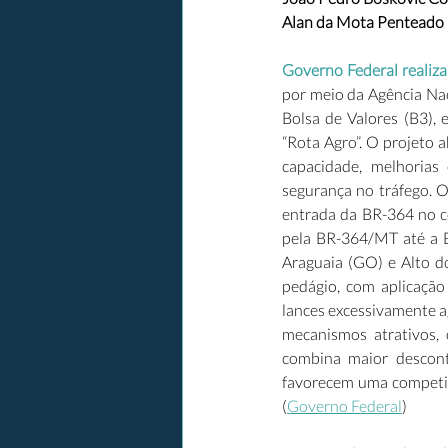
Alan da Mota Penteado R
Governo Federal reali
por meio da Agência Nac
Bolsa de Valores (B3),
“Rota Agro”. O projeto 
capacidade, melhorias 
segurança no tráfego. 
entrada da BR-364 no c
pela BR-364/MT até a B
Araguaia (GO) e Alto do
pedágio, com aplicação
lances excessivamente ag
mecanismos atrativos,
combina maior desconto
favorecem uma competiçã
(
Governo Federal
) 