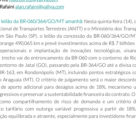
afaini 
alan.rafaini@vallya.com
za leilão da BR-060/364/GO/MT amanhã:
 Nesta quinta-feira (14), 
ional de Transportes Terrestres (ANTT) e o Ministério dos Transp
 em São Paulo (SP), o leilão da concessão da BR-060/364/GO/M
abrange 490,065 km e prevê investimentos acima de R$ 7 bilhões 
operacionais e implantação de inovações tecnológicas, visand
O trecho vai do entroncamento da BR-060 com o contorno de Rio
ontorno de Jataí (GO), passando pela BR-364/GO até a divisa 
R-163, em Rondonópolis (MT), incluindo pontos estratégicos c
 Araguaia (MT). O critério de julgamento será o maior desconto 
 de aporte adicional para deságios acima de 18%, mecanismo u
ressivos e preservar a sustentabilidade financeira do contrato. O
 como compartilhamento de risco de demanda e um critério d
 tarifário com outorga variável progressiva a partir de 18%.
o equilibrada e atraente, especialmente para investidores financ