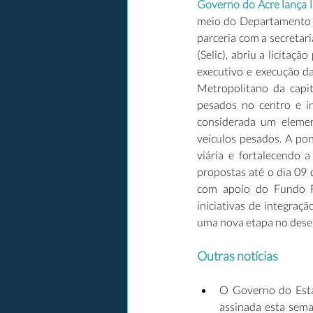
Governo do Acre lança l
meio do Departamento d
parceria com a secretar
(Selic), abriu a licitaç
executivo e execução da
Metropolitano da capit
pesados no centro e in
considerada um elemen
veículos pesados. A pon
viária e fortalecendo a
propostas até o dia 09 
com apoio do Fundo Fi
iniciativas de integraç
uma nova etapa no dese
Outras notícias
O Governo do Esta
assinada esta sema