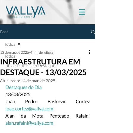
Post
Todos
13 de mar. de 2025
4 min de leitura
Todos
INFRAESTRUTURA EM
Infraestrutura em Destaque
DESTAQUE - 13/03/2025
Atualizado:
14 de mar. de 2025
Destaques do Dia
13/03/2025
João Pedro Boskovic Cortez
joao.cortez@vallya.com
Alan da Mota Penteado Rafaini 
alan.rafaini@vallya.com