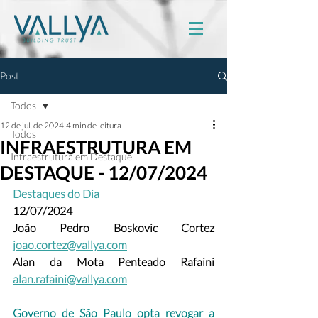
Post
Todos
12 de jul. de 2024
4 min de leitura
Todos
INFRAESTRUTURA EM
Infraestrutura em Destaque
DESTAQUE - 12/07/2024
Destaques do Dia
12/07/2024
João Pedro Boskovic Cortez 
joao.cortez@vallya.com
Alan da Mota Penteado Rafaini 
alan.rafaini@vallya.com
Governo de São Paulo opta revogar a 