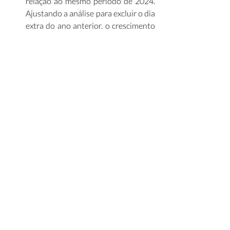
relação ao mesmo período de 2024. 
Ajustando a análise para excluir o dia 
extra do ano anterior, o crescimento 
foi de 6,9%. (
Uol
)
Painel Infra Mensal