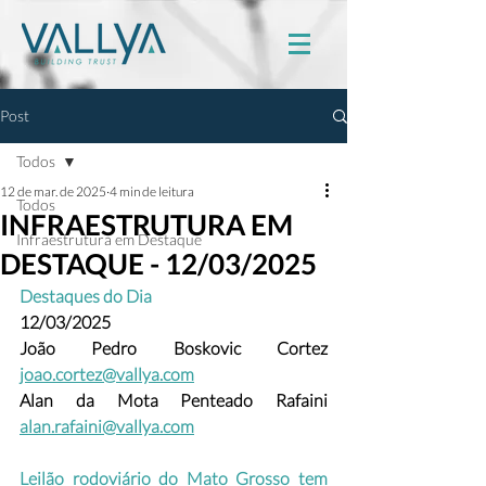
Post
Todos
12 de mar. de 2025
4 min de leitura
Todos
INFRAESTRUTURA EM
Infraestrutura em Destaque
DESTAQUE - 12/03/2025
Destaques do Dia
12/03/2025
João Pedro Boskovic Cortez
joao.cortez@vallya.com
Alan da Mota Penteado Rafaini 
alan.rafaini@vallya.com
Leilão rodoviário do Mato Grosso tem 